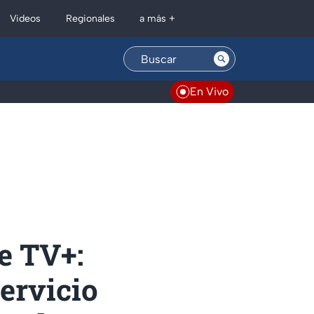
Regionales
Videos
a más +
En Vivo
e TV+:
servicio