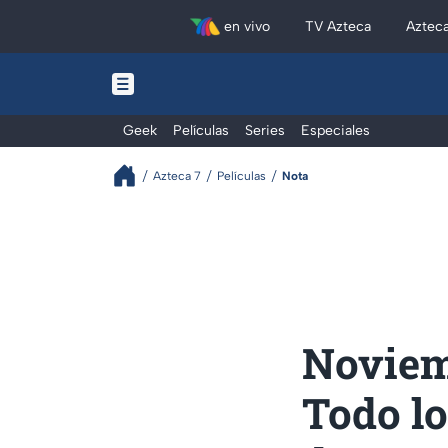
en vivo
TV Azteca
Aztec
Geek
Películas
Series
Especiales
Azteca 7
Películas
Nota
Noviem
Todo lo