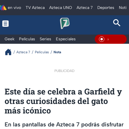
en vivo
TV Azteca
Azteca UNO
Azteca 7
Deportes
Notic
Geek
Películas
Series
Especiales
En Vivo
Azteca 7
Películas
Nota
PUBLICIDAD
Este día se celebra a Garfield y
otras curiosidades del gato
más icónico
En las pantallas de Azteca 7 podrás disfrutar