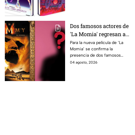
en México?
libro de arte oficial. Te
decimos si llegará a México.
Dos famosos actores de
'La Momia' regresan a
la nueva película;
Para la nueva película de ‘La
Momia’ se confirma la
descubre de quiénes se
presencia de dos famosos
tratan
actores, ya se dio a conocer
04 agosto, 2026
de quiénes se tratan y cuándo
se estrena