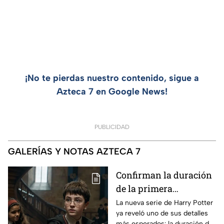
¡No te pierdas nuestro contenido, sigue a
Azteca 7 en Google News!
PUBLICIDAD
GALERÍAS Y NOTAS AZTECA 7
Confirman la duración
de la primera
temporada de Harry
La nueva serie de Harry Potter
ya reveló uno de sus detalles
Potter y emocionará a
más esperados: la duración de