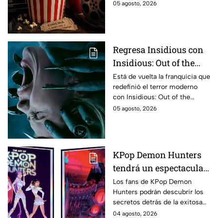
en México.
05 agosto, 2026
completa de los
estrenos en cines para
agosto de 2026 en
México
Regresa Insidious con
Insidious: Out of the
Further; esto revela el
Está de vuelta la franquicia que
redefinió el terror moderno
aterrador primer tráiler
con Insidious: Out of the
Further. Te contamos todo lo
05 agosto, 2026
que se sabe de la película para
que no te la pierdas.
KPop Demon Hunters
tendrá un espectacular
libro de arte con más de
Los fans de KPop Demon
Hunters podrán descubrir los
500 ilustraciones
secretos detrás de la exitosa
inéditas: ¿se venderá
película gracias a un nuevo
04 agosto, 2026