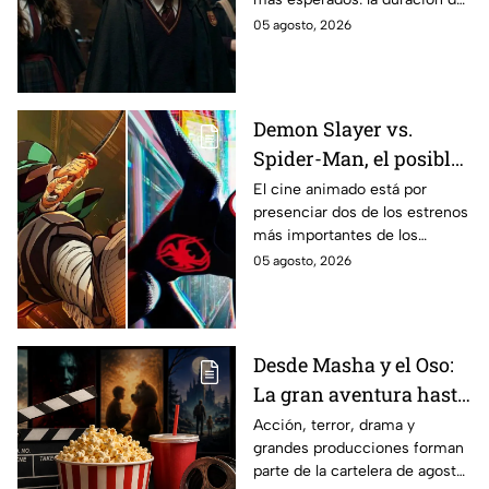
los fans de los libros
la primera temporada basada
05 agosto, 2026
en los libros de J.K. Rowling.
Demon Slayer vs.
Spider-Man, el posible
gran enfrentamiento
El cine animado está por
presenciar dos de los estrenos
en taquilla del 2027
más importantes de los
últimos años.
05 agosto, 2026
Desde Masha y el Oso:
La gran aventura hasta
El Final de la Calle Oak
Acción, terror, drama y
grandes producciones forman
con Anne Hathaway.
parte de la cartelera de agosto
Esta es la lista