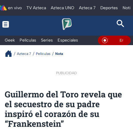
en vivo
TV Azteca
Azteca UNO
Azteca 7
Deportes
Notic
Geek
Películas
Series
Especiales
En Vivo
Azteca 7
Películas
Nota
PUBLICIDAD
Guillermo del Toro revela que
el secuestro de su padre
inspiró el corazón de su
“Frankenstein”