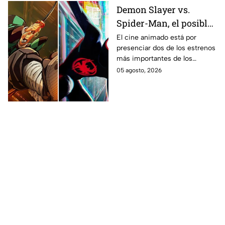
Demon Slayer vs.
Spider-Man, el posible
gran enfrentamiento
El cine animado está por
presenciar dos de los estrenos
en taquilla del 2027
más importantes de los
últimos años.
05 agosto, 2026