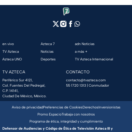
en vivo
Azteca 7
adn Noticias
TV Azteca
Noticias
a más +
Azteca UNO
Deportes
TV Azteca Internacional
TV AZTECA
CONTACTO
Periférico Sur 4121,
contacto@tvazteca.com
Col. Fuentes Del Pedregal,
55 1720 1313
| Conmutador
C.P. 14141,
Ciudad De México, México.
Aviso de privacidad
Preferencias de Cookies
Derechos
Inversionistas
Promo Espacio
Trabaja con nosotros
Programa de ética, integridad y cumplimiento
Defensor de Audiencias y Código de Ética de Televisión Azteca III y