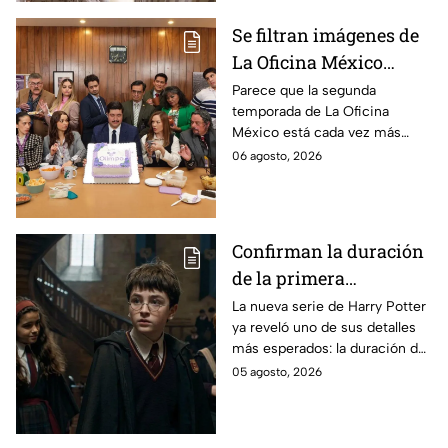
Se filtran imágenes de
La Oficina México
temporada 2 y un
Parece que la segunda
temporada de La Oficina
detalle desata teorías
México está cada vez más
entre los fans
cerca, pues el elenco ya se
06 agosto, 2026
encuentra en grabaciones y ya
se filtraron las primeras
imágenes del set.
Confirman la duración
de la primera
temporada de Harry
La nueva serie de Harry Potter
ya reveló uno de sus detalles
Potter y emocionará a
más esperados: la duración de
los fans de los libros
la primera temporada basada
05 agosto, 2026
en los libros de J.K. Rowling.