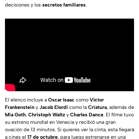
decisiones y los
secretos familiares
.
El elenco incluye a
Oscar Isaac
como
Víctor
Frankenstein
y
Jacob Elordi
como la
Criatura
, además de
Mia Goth
,
Christoph Waltz
y
Charles Dance
. El filme tuvo
su estreno mundial en Venecia y recibió una gran
ovación de 13 minutos. Si quieres ver la cinta, esta llegará
a cines el
17 de octubre
, para luego estrenarse en una