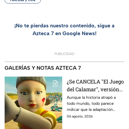
¡No te pierdas nuestro contenido, sigue a
Azteca 7 en Google News!
PUBLICIDAD
GALERÍAS Y NOTAS AZTECA 7
¿Se CANCELA "El Juego
del Calamar", versión
Estados Unidos? Esto
Aunque la historia atrapó a
todo mundo, todo parece
es lo que se sabe al
indicar que la adaptación
momento
podría ser cancelada:
06 agosto, 2026