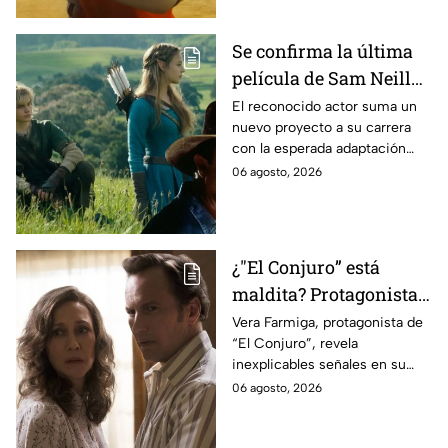
Se confirma la última
película de Sam Neill
antes de morir: esto es
El reconocido actor suma un
nuevo proyecto a su carrera
lo que se sabe hasta
con la esperada adaptación
ahora
cinematográfica del popular
06 agosto, 2026
videojuego.
¿"El Conjuro” está
maldita? Protagonista
revela INQUIETANTES
Vera Farmiga, protagonista de
“El Conjuro”, revela
señales en su cuerpo
inexplicables señales en su
durante la grabación de
cuerpo durante el rodaje de la
06 agosto, 2026
la película
película