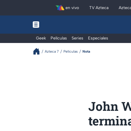
en vivo
TV Azteca
Aztec
Geek
Películas
Series
Especiales
Azteca 7
Películas
Nota
John Wi
termin