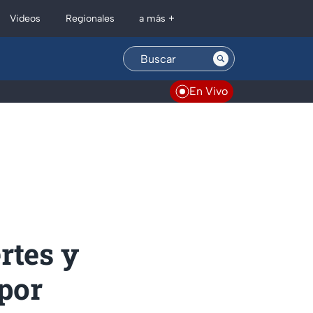
Regionales
Videos
a más +
En Vivo
rtes y
por