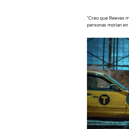
"
Creo que Reeves me e
personas morían en e