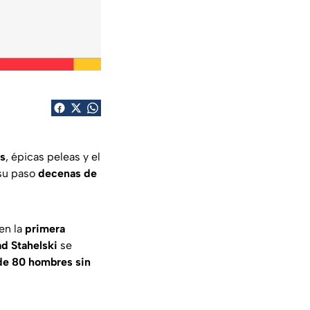
es
, épicas peleas y el
 su paso
decenas de
en la
primera
d Stahelski
se
de 80 hombres sin