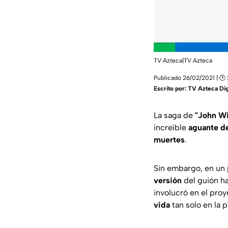
TV Azteca|TV Azteca
Publicado 26/02/2021 | 🕑 
Escrito por:
TV Azteca Dig
La saga de
"John W
increíble
aguante de
muertes
.
Sin embargo, en un 
versión
del guión h
involucró en el pro
vida
tan solo en la 