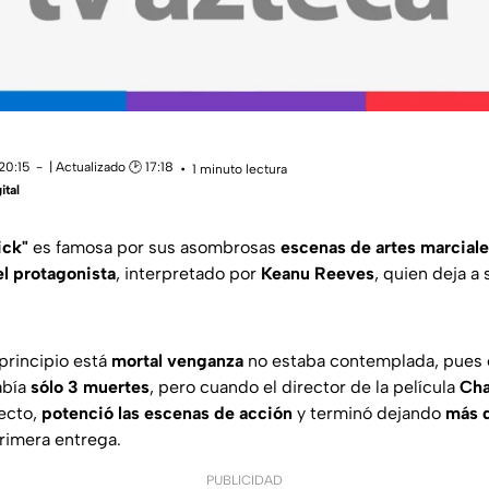
20:15
| Actualizado 🕑 17:18
1 minuto lectura
ital
ick"
es famosa por sus asombrosas
escenas de artes marcial
l protagonista
, interpretado por
Keanu Reeves
, quien deja a
principio está
mortal venganza
no estaba contemplada, pues 
abía
sólo 3 muertes
, pero cuando el director de la película
Cha
yecto,
potenció las escenas de acción
y terminó dejando
más 
primera entrega.
PUBLICIDAD