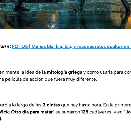
ESAR:
FOTOS | Menos bla, bla, bla, y más secretos ocultos en 
en mente la idea de
la mitología griega
y cómo usarla para co
a película de acción que fuera muy diferente.
gró a lo largo de las
3 cintas
que hay hasta hora. En la prime
ick: Otro día para matar"
se sumaron
128
cadáveres, y en
"Jo
4
.