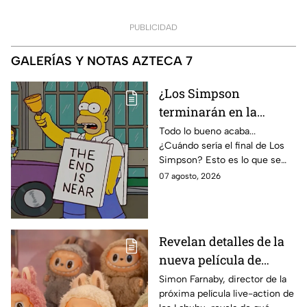
PUBLICIDAD
GALERÍAS Y NOTAS AZTECA 7
¿Los Simpson
terminarán en la
temporada 40? Actriz
Todo lo bueno acaba...
¿Cuándo sería el final de Los
de Bart Simpson da
Simpson? Esto es lo que se
IMPACTANTE
sabe:
07 agosto, 2026
declaración
Revelan detalles de la
nueva película de
Labubu: de qué tratará
Simon Farnaby, director de la
próxima película live-action de
y cuándo se estrena