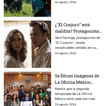
cinematográfica del popular
06 agosto, 2026
videojuego.
¿"El Conjuro” está
maldita? Protagonista
revela INQUIETANTES
Vera Farmiga, protagonista de
“El Conjuro”, revela
señales en su cuerpo
inexplicables señales en su
durante la grabación de
cuerpo durante el rodaje de la
06 agosto, 2026
la película
película
Se filtran imágenes de
La Oficina México
temporada 2 y un
Parece que la segunda
temporada de La Oficina
detalle desata teorías
México está cada vez más
entre los fans
cerca, pues el elenco ya se
06 agosto, 2026