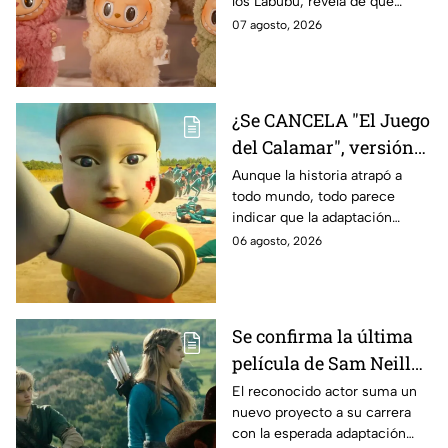
los Labubu, revela de qué
tratará la cinta. Aquí te
07 agosto, 2026
contamos los detalles.
¿Se CANCELA "El Juego
del Calamar", versión
Estados Unidos? Esto
Aunque la historia atrapó a
todo mundo, todo parece
es lo que se sabe al
indicar que la adaptación
momento
podría ser cancelada:
06 agosto, 2026
Se confirma la última
película de Sam Neill
antes de morir: esto es
El reconocido actor suma un
nuevo proyecto a su carrera
lo que se sabe hasta
con la esperada adaptación
ahora