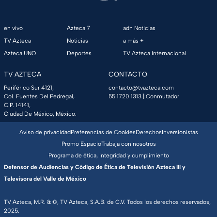
en vivo
Azteca 7
adn Noticias
TV Azteca
Noticias
a más +
Azteca UNO
Deportes
TV Azteca Internacional
TV AZTECA
CONTACTO
Periférico Sur 4121,
contacto@tvazteca.com
Col. Fuentes Del Pedregal,
55 1720 1313
| Conmutador
C.P. 14141,
Ciudad De México, México.
Aviso de privacidad
Preferencias de Cookies
Derechos
Inversionistas
Promo Espacio
Trabaja con nosotros
Programa de ética, integridad y cumplimiento
Defensor de Audiencias y Código de Ética de Televisión Azteca III y
Televisora del Valle de México
TV Azteca, M.R. & ©, TV Azteca, S.A.B. de C.V. Todos los derechos reservados,
2025.