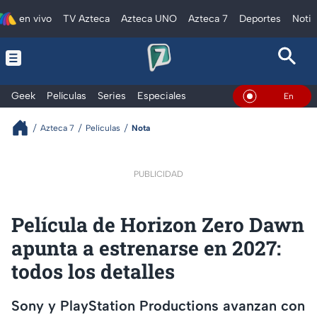
en vivo
TV Azteca
Azteca UNO
Azteca 7
Deportes
Notic
Geek
Películas
Series
Especiales
En Vivo
Azteca 7
Películas
Nota
PUBLICIDAD
Película de Horizon Zero Dawn
apunta a estrenarse en 2027:
todos los detalles
Sony y PlayStation Productions avanzan con