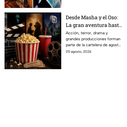
Desde Masha y el Oso:
La gran aventura hasta
El Final de la Calle Oak
Acción, terror, drama y
grandes producciones forman
con Anne Hathaway.
parte de la cartelera de agosto
Esta es la lista
en México.
05 agosto, 2026
completa de los
estrenos en cines para
agosto de 2026 en
México