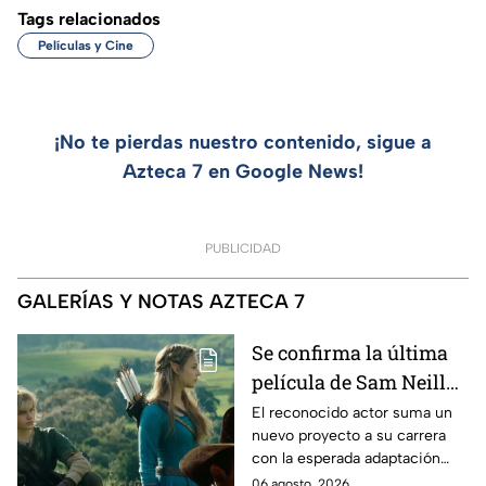
Tags relacionados
Películas y Cine
¡No te pierdas nuestro contenido, sigue a
Azteca 7 en Google News!
PUBLICIDAD
GALERÍAS Y NOTAS AZTECA 7
Se confirma la última
película de Sam Neill
antes de morir: esto es
El reconocido actor suma un
nuevo proyecto a su carrera
lo que se sabe hasta
con la esperada adaptación
ahora
cinematográfica del popular
06 agosto, 2026