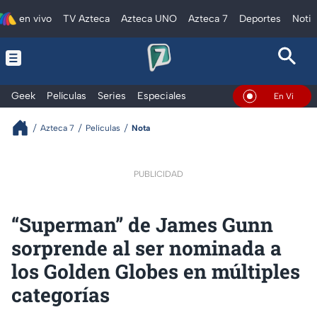
en vivo
TV Azteca
Azteca UNO
Azteca 7
Deportes
Notic
Geek
Películas
Series
Especiales
En Vivo
Azteca 7
Películas
Nota
PUBLICIDAD
“Superman” de James Gunn
sorprende al ser nominada a
los Golden Globes en múltiples
categorías