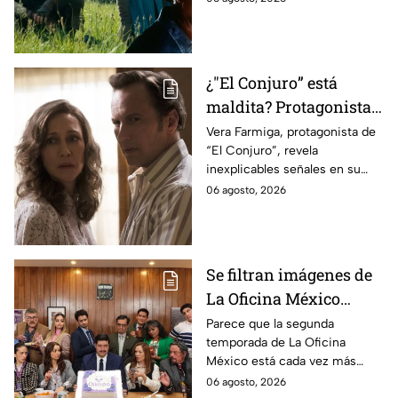
videojuego.
¿"El Conjuro” está
maldita? Protagonista
revela INQUIETANTES
Vera Farmiga, protagonista de
“El Conjuro”, revela
señales en su cuerpo
inexplicables señales en su
durante la grabación de
cuerpo durante el rodaje de la
06 agosto, 2026
la película
película
Se filtran imágenes de
La Oficina México
temporada 2 y un
Parece que la segunda
temporada de La Oficina
detalle desata teorías
México está cada vez más
entre los fans
cerca, pues el elenco ya se
06 agosto, 2026