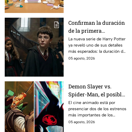
encuentra en grabaciones y ya
se filtraron las primeras
imágenes del set.
Confirman la duración
de la primera
temporada de Harry
La nueva serie de Harry Potter
ya reveló uno de sus detalles
Potter y emocionará a
más esperados: la duración de
los fans de los libros
la primera temporada basada
05 agosto, 2026
en los libros de J.K. Rowling.
Demon Slayer vs.
Spider-Man, el posible
gran enfrentamiento
El cine animado está por
presenciar dos de los estrenos
en taquilla del 2027
más importantes de los
últimos años.
05 agosto, 2026