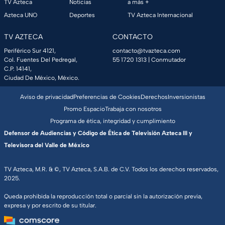
TV Azteca
Noticias
a más +
Azteca UNO
Deportes
TV Azteca Internacional
TV AZTECA
CONTACTO
Periférico Sur 4121,
contacto@tvazteca.com
Col. Fuentes Del Pedregal,
55 1720 1313
| Conmutador
C.P. 14141,
Ciudad De México, México.
Aviso de privacidad
Preferencias de Cookies
Derechos
Inversionistas
Promo Espacio
Trabaja con nosotros
Programa de ética, integridad y cumplimiento
Defensor de Audiencias y Código de Ética de Televisión Azteca III y
Televisora del Valle de México
TV Azteca, M.R. & ©, TV Azteca, S.A.B. de C.V. Todos los derechos reservados,
2025.
Queda prohibida la reproducción total o parcial sin la autorización previa,
expresa y por escrito de su titular.