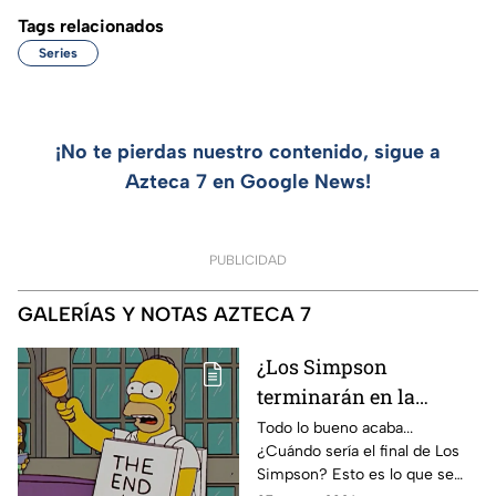
Tags relacionados
Series
¡No te pierdas nuestro contenido, sigue a
Azteca 7 en Google News!
PUBLICIDAD
GALERÍAS Y NOTAS AZTECA 7
¿Los Simpson
terminarán en la
temporada 40? Actriz
Todo lo bueno acaba...
¿Cuándo sería el final de Los
de Bart Simpson da
Simpson? Esto es lo que se
IMPACTANTE