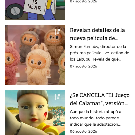
sabe:
07 agosto, 2026
declaración
Revelan detalles de la
nueva película de
Labubu: de qué tratará
Simon Farnaby, director de la
próxima película live-action de
y cuándo se estrena
los Labubu, revela de qué
tratará la cinta. Aquí te
07 agosto, 2026
contamos los detalles.
¿Se CANCELA "El Juego
del Calamar", versión
Estados Unidos? Esto
Aunque la historia atrapó a
todo mundo, todo parece
es lo que se sabe al
indicar que la adaptación
momento
podría ser cancelada:
06 agosto, 2026