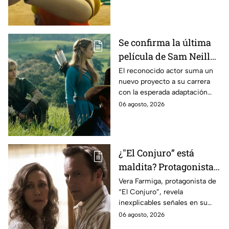
Se confirma la última
película de Sam Neill
antes de morir: esto es
El reconocido actor suma un
nuevo proyecto a su carrera
lo que se sabe hasta
con la esperada adaptación
ahora
cinematográfica del popular
06 agosto, 2026
videojuego.
¿"El Conjuro” está
maldita? Protagonista
revela INQUIETANTES
Vera Farmiga, protagonista de
“El Conjuro”, revela
señales en su cuerpo
inexplicables señales en su
durante la grabación de
cuerpo durante el rodaje de la
06 agosto, 2026
la película
película