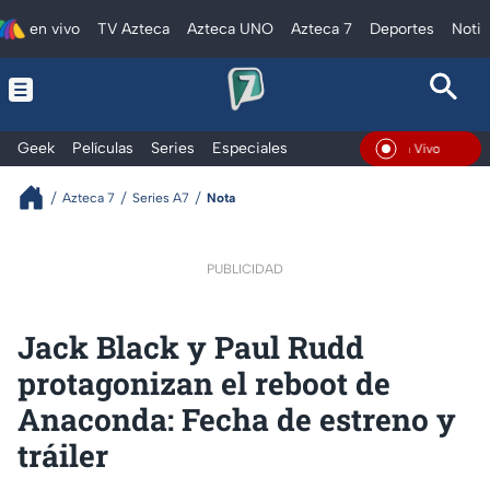
en vivo
TV Azteca
Azteca UNO
Azteca 7
Deportes
Notic
Geek
Películas
Series
Especiales
En Vivo
Azteca 7
Series A7
Nota
PUBLICIDAD
Jack Black y Paul Rudd
protagonizan el reboot de
Anaconda: Fecha de estreno y
tráiler