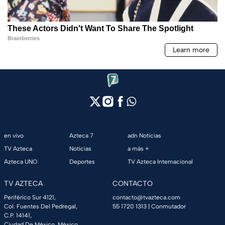
en vivo
Azteca 7
adn Noticias
TV Azteca
Noticias
a más +
Azteca UNO
Deportes
TV Azteca Internacional
TV AZTECA
CONTACTO
Periférico Sur 4121,
contacto@tvazteca.com
Col. Fuentes Del Pedregal,
55 1720 1313
| Conmutador
C.P. 14141,
Ciudad De México, México.