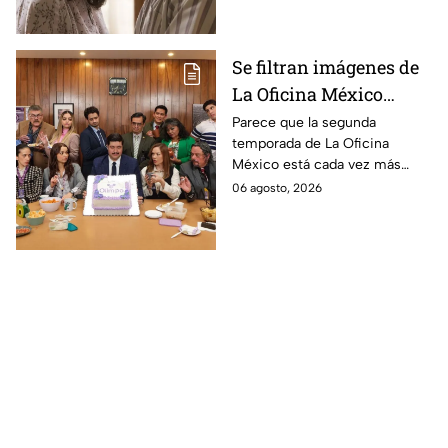
Se filtran imágenes de
La Oficina México
temporada 2 y un
Parece que la segunda
temporada de La Oficina
detalle desata teorías
México está cada vez más
entre los fans
cerca, pues el elenco ya se
06 agosto, 2026
encuentra en grabaciones y ya
se filtraron las primeras
imágenes del set.