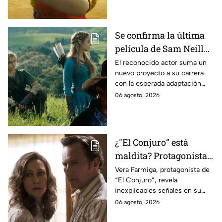
Se confirma la última
película de Sam Neill
antes de morir: esto es
El reconocido actor suma un
nuevo proyecto a su carrera
lo que se sabe hasta
con la esperada adaptación
ahora
cinematográfica del popular
06 agosto, 2026
videojuego.
¿"El Conjuro” está
maldita? Protagonista
revela INQUIETANTES
Vera Farmiga, protagonista de
“El Conjuro”, revela
señales en su cuerpo
inexplicables señales en su
durante la grabación de
cuerpo durante el rodaje de la
06 agosto, 2026
la película
película