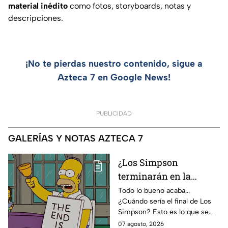
material inédito
como fotos, storyboards, notas y
descripciones.
¡No te pierdas nuestro contenido, sigue a
Azteca 7 en Google News!
PUBLICIDAD
GALERÍAS Y NOTAS AZTECA 7
¿Los Simpson
terminarán en la
temporada 40? Actriz
Todo lo bueno acaba...
¿Cuándo sería el final de Los
de Bart Simpson da
Simpson? Esto es lo que se
IMPACTANTE
sabe:
07 agosto, 2026