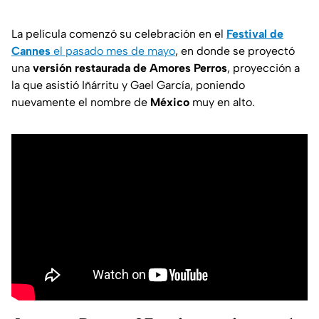
La película comenzó su celebración en el
Festival de
Cannes
el pasado mes de mayo
, en donde se proyectó
una
versión restaurada de Amores Perros
, proyección a
la que asistió Iñárritu y Gael García, poniendo
nuevamente el nombre de
México
muy en alto.