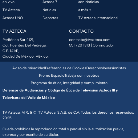
en vivo
Azteca 7
adn Noticias
TV Azteca
Noticias
a más +
Azteca UNO
Deportes
TV Azteca Internacional
TV AZTECA
CONTACTO
Periférico Sur 4121,
contacto@tvazteca.com
Col. Fuentes Del Pedregal,
55 1720 1313
| Conmutador
C.P. 14141,
Ciudad De México, México.
Aviso de privacidad
Preferencias de Cookies
Derechos
Inversionistas
Promo Espacio
Trabaja con nosotros
Programa de ética, integridad y cumplimiento
Defensor de Audiencias y Código de Ética de Televisión Azteca III y
Televisora del Valle de México
TV Azteca, M.R. & ©, TV Azteca, S.A.B. de C.V. Todos los derechos reservados,
2025.
Queda prohibida la reproducción total o parcial sin la autorización previa,
expresa y por escrito de su titular.