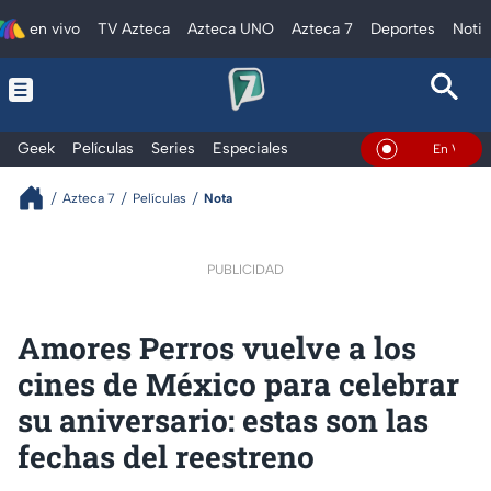
en vivo
TV Azteca
Azteca UNO
Azteca 7
Deportes
Notic
Geek
Películas
Series
Especiales
En Vivo
Azteca 7
Películas
Nota
PUBLICIDAD
Amores Perros vuelve a los
cines de México para celebrar
su aniversario: estas son las
fechas del reestreno