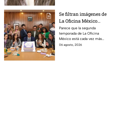
Se filtran imágenes de
La Oficina México
temporada 2 y un
Parece que la segunda
temporada de La Oficina
detalle desata teorías
México está cada vez más
entre los fans
cerca, pues el elenco ya se
06 agosto, 2026
encuentra en grabaciones y ya
se filtraron las primeras
imágenes del set.