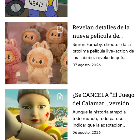
declaración
Revelan detalles de la
nueva película de
Labubu: de qué tratará
Simon Farnaby, director de la
próxima película live-action de
y cuándo se estrena
los Labubu, revela de qué
tratará la cinta. Aquí te
07 agosto, 2026
contamos los detalles.
¿Se CANCELA "El Juego
del Calamar", versión
Estados Unidos? Esto
Aunque la historia atrapó a
todo mundo, todo parece
es lo que se sabe al
indicar que la adaptación
momento
podría ser cancelada:
06 agosto, 2026