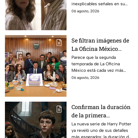
inexplicables señales en su
durante la grabación de
cuerpo durante el rodaje de la
06 agosto, 2026
la película
película
Se filtran imágenes de
La Oficina México
temporada 2 y un
Parece que la segunda
temporada de La Oficina
detalle desata teorías
México está cada vez más
entre los fans
cerca, pues el elenco ya se
06 agosto, 2026
encuentra en grabaciones y ya
se filtraron las primeras
imágenes del set.
Confirman la duración
de la primera
temporada de Harry
La nueva serie de Harry Potter
ya reveló uno de sus detalles
Potter y emocionará a
más esperados: la duración de