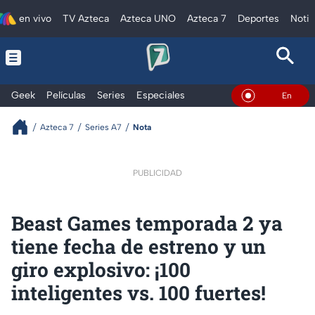
en vivo
TV Azteca
Azteca UNO
Azteca 7
Deportes
Notic
Geek
Películas
Series
Especiales
En Vivo
Azteca 7
Series A7
Nota
PUBLICIDAD
Beast Games temporada 2 ya
tiene fecha de estreno y un
giro explosivo: ¡100
inteligentes vs. 100 fuertes!