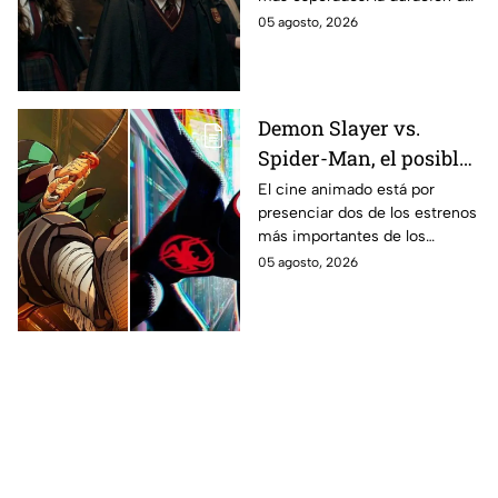
los fans de los libros
la primera temporada basada
05 agosto, 2026
en los libros de J.K. Rowling.
Demon Slayer vs.
Spider-Man, el posible
gran enfrentamiento
El cine animado está por
presenciar dos de los estrenos
en taquilla del 2027
más importantes de los
últimos años.
05 agosto, 2026