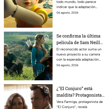
todo mundo, todo parece
es lo que se sabe al
indicar que la adaptación
momento
podría ser cancelada:
06 agosto, 2026
Se confirma la última
película de Sam Neill
antes de morir: esto es
El reconocido actor suma un
nuevo proyecto a su carrera
lo que se sabe hasta
con la esperada adaptación
ahora
cinematográfica del popular
06 agosto, 2026
videojuego.
¿"El Conjuro” está
maldita? Protagonista
revela INQUIETANTES
Vera Farmiga, protagonista de
“El Conjuro”, revela
señales en su cuerpo