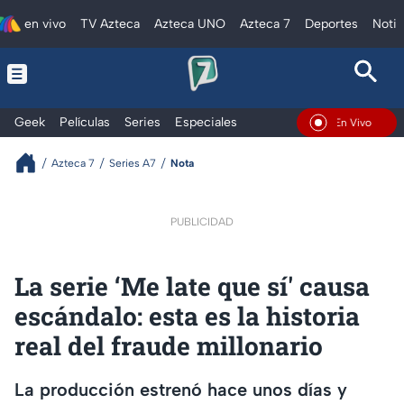
en vivo
TV Azteca
Azteca UNO
Azteca 7
Deportes
Notic
Geek
Películas
Series
Especiales
En Vivo
Azteca 7
Series A7
Nota
PUBLICIDAD
La serie ‘Me late que sí' causa
escándalo: esta es la historia
real del fraude millonario
La producción estrenó hace unos días y