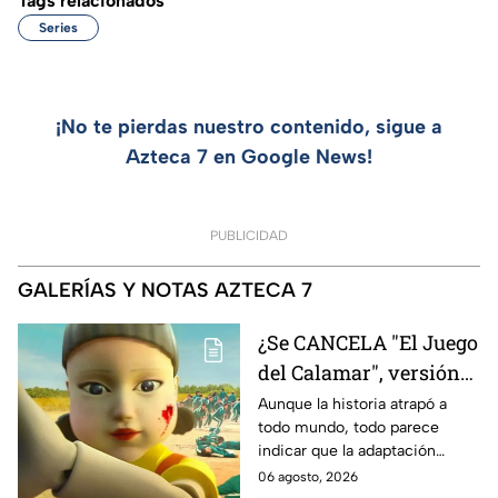
Tags relacionados
Series
¡No te pierdas nuestro contenido, sigue a
Azteca 7 en Google News!
PUBLICIDAD
GALERÍAS Y NOTAS AZTECA 7
¿Se CANCELA "El Juego
del Calamar", versión
Estados Unidos? Esto
Aunque la historia atrapó a
todo mundo, todo parece
es lo que se sabe al
indicar que la adaptación
momento
podría ser cancelada:
06 agosto, 2026