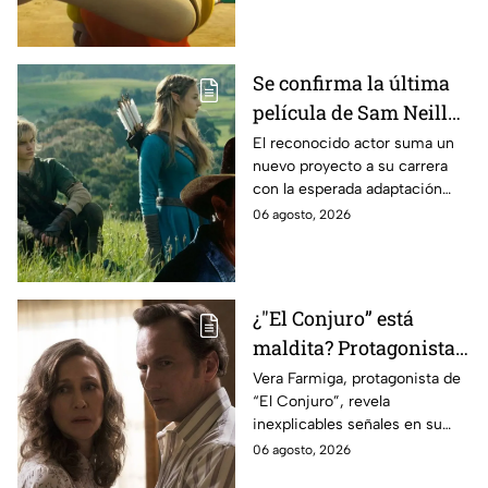
Se confirma la última
película de Sam Neill
antes de morir: esto es
El reconocido actor suma un
nuevo proyecto a su carrera
lo que se sabe hasta
con la esperada adaptación
ahora
cinematográfica del popular
06 agosto, 2026
videojuego.
¿"El Conjuro” está
maldita? Protagonista
revela INQUIETANTES
Vera Farmiga, protagonista de
“El Conjuro”, revela
señales en su cuerpo
inexplicables señales en su
durante la grabación de
cuerpo durante el rodaje de la
06 agosto, 2026
la película
película