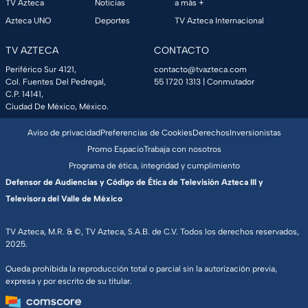
TV Azteca
Noticias
a más +
Azteca UNO
Deportes
TV Azteca Internacional
TV AZTECA
CONTACTO
Periférico Sur 4121,
contacto@tvazteca.com
Col. Fuentes Del Pedregal,
55 1720 1313
| Conmutador
C.P. 14141,
Ciudad De México, México.
Aviso de privacidad
Preferencias de Cookies
Derechos
Inversionistas
Promo Espacio
Trabaja con nosotros
Programa de ética, integridad y cumplimiento
Defensor de Audiencias y Código de Ética de Televisión Azteca III y
Televisora del Valle de México
TV Azteca, M.R. & ©, TV Azteca, S.A.B. de C.V. Todos los derechos reservados,
2025.
Queda prohibida la reproducción total o parcial sin la autorización previa,
expresa y por escrito de su titular.