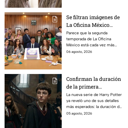
Se filtran imágenes de
La Oficina México
temporada 2 y un
Parece que la segunda
temporada de La Oficina
detalle desata teorías
México está cada vez más
entre los fans
cerca, pues el elenco ya se
06 agosto, 2026
encuentra en grabaciones y ya
se filtraron las primeras
imágenes del set.
Confirman la duración
de la primera
temporada de Harry
La nueva serie de Harry Potter
ya reveló uno de sus detalles
Potter y emocionará a
más esperados: la duración de
los fans de los libros
la primera temporada basada
05 agosto, 2026
en los libros de J.K. Rowling.