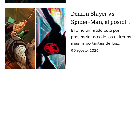
Demon Slayer vs.
Spider-Man, el posible
gran enfrentamiento
El cine animado está por
presenciar dos de los estrenos
en taquilla del 2027
más importantes de los
últimos años.
05 agosto, 2026