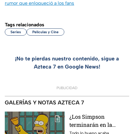
rumor que enloqueció a los fans
Tags relacionados
Series
Películas y Cine
¡No te pierdas nuestro contenido, sigue a
Azteca 7 en Google News!
PUBLICIDAD
GALERÍAS Y NOTAS AZTECA 7
¿Los Simpson
terminarán en la
temporada 40? Actriz
Todo lo bueno acaba...