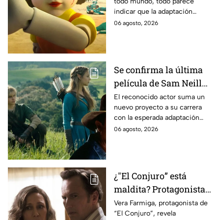
todo mundo, todo parece
es lo que se sabe al
indicar que la adaptación
momento
podría ser cancelada:
06 agosto, 2026
Se confirma la última
película de Sam Neill
antes de morir: esto es
El reconocido actor suma un
nuevo proyecto a su carrera
lo que se sabe hasta
con la esperada adaptación
ahora
cinematográfica del popular
06 agosto, 2026
videojuego.
¿"El Conjuro” está
maldita? Protagonista
revela INQUIETANTES
Vera Farmiga, protagonista de
“El Conjuro”, revela
señales en su cuerpo