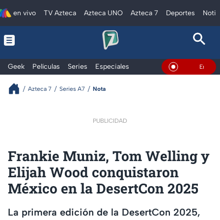
en vivo
TV Azteca
Azteca UNO
Azteca 7
Deportes
Notic
Geek
Películas
Series
Especiales
En Vivo
Azteca 7
Series A7
Nota
PUBLICIDAD
Frankie Muniz, Tom Welling y
Elijah Wood conquistaron
México en la DesertCon 2025
La primera edición de la DesertCon 2025,