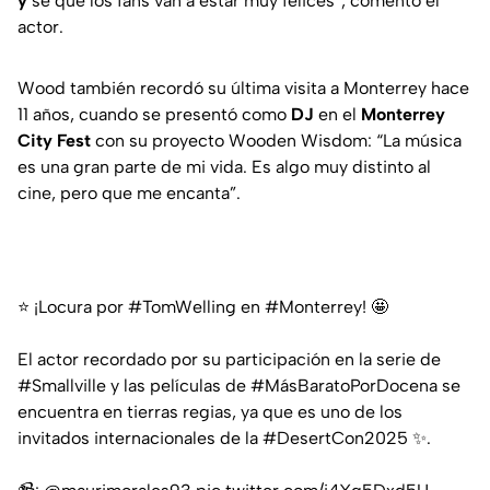
y
sé que los fans van a estar muy felices”,
comentó el
actor.
Wood también recordó su última visita a Monterrey hace
11 años, cuando se presentó como
DJ
en el
Monterrey
City Fest
con su proyecto Wooden Wisdom:
“La música
es una gran parte de mi vida. Es algo muy distinto al
cine, pero que me encanta”.
⭐️ ¡Locura por
#TomWelling
en
#Monterrey
! 🤩
El actor recordado por su participación en la serie de
#Smallville
y las películas de
#MásBaratoPorDocena
se
encuentra en tierras regias, ya que es uno de los
invitados internacionales de la
#DesertCon2025
✨.