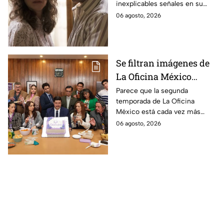
inexplicables señales en su
durante la grabación de
cuerpo durante el rodaje de la
06 agosto, 2026
la película
película
Se filtran imágenes de
La Oficina México
temporada 2 y un
Parece que la segunda
temporada de La Oficina
detalle desata teorías
México está cada vez más
entre los fans
cerca, pues el elenco ya se
06 agosto, 2026
encuentra en grabaciones y ya
se filtraron las primeras
imágenes del set.