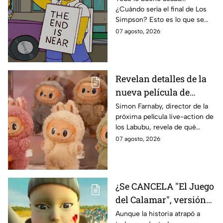
¿Cuándo sería el final de Los
de Bart Simpson da
Simpson? Esto es lo que se
IMPACTANTE
sabe:
07 agosto, 2026
declaración
Revelan detalles de la
nueva película de
Labubu: de qué tratará
Simon Farnaby, director de la
próxima película live-action de
y cuándo se estrena
los Labubu, revela de qué
tratará la cinta. Aquí te
07 agosto, 2026
contamos los detalles.
¿Se CANCELA "El Juego
del Calamar", versión
Estados Unidos? Esto
Aunque la historia atrapó a