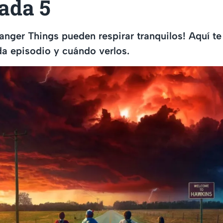
ada 5
ranger Things pueden respirar tranquilos! Aquí t
a episodio y cuándo verlos.