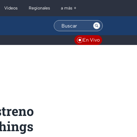
Regionales
Videos
a más +
En Vivo
streno
Things