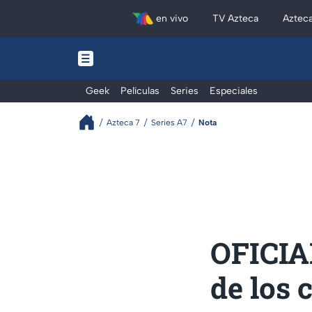
en vivo
TV Azteca
Aztec
Geek
Películas
Series
Especiales
Azteca 7
Series A7
Nota
OFICIAL
de los 