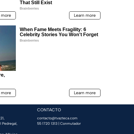
CONTACTO
21,
contacto@tvazteca.com
l Pedregal,
55 1720 1313
| Conmutador