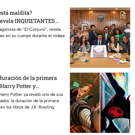
está maldita?
 revela INQUIETANTES
 cuerpo durante la
agonista de “El Conjuro”, revela
les en su cuerpo durante el rodaje
a película
duración de la primera
Harry Potter y
os fans de los libros
Harry Potter ya reveló uno de sus
ados: la duración de la primera
n los libros de J.K. Rowling.