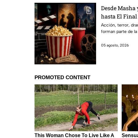
Desde Masha y
hasta El Final
Hathaway. Esta
Acción, terror, d
forman parte de la
los estrenos e
2026 en Méxi
05 agosto, 2026