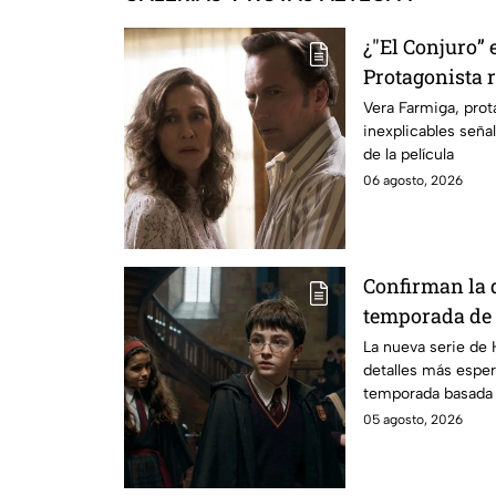
¿"El Conjuro” 
Protagonista
señales en su
Vera Farmiga, prot
inexplicables seña
grabación de l
de la película
06 agosto, 2026
Confirman la 
temporada de 
emocionará a l
La nueva serie de 
detalles más esper
temporada basada e
05 agosto, 2026