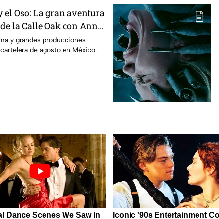
 el Oso: La gran aventura
 de la Calle Oak con Anne
 es la lista completa de
rama y grandes producciones
 cartelera de agosto en México.
n cines para agosto de
co