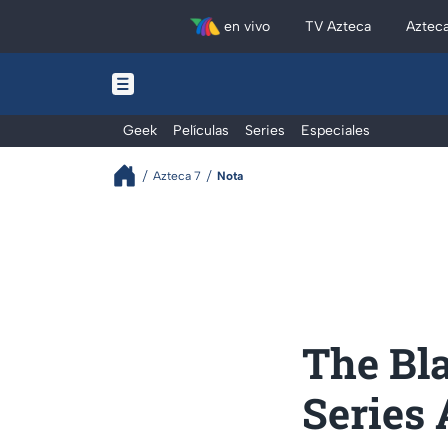
en vivo
TV Azteca
Aztec
Geek
Películas
Series
Especiales
Azteca 7
Nota
The Bla
Series 