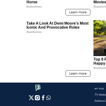
en vivo
TV Azte
Azteca 