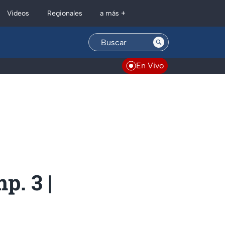
Regionales
Videos
a más +
En Vivo
p. 3 |