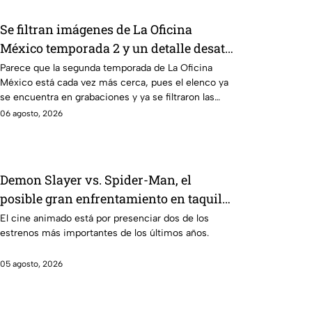
Se filtran imágenes de La Oficina
México temporada 2 y un detalle desata
teorías entre los fans
Parece que la segunda temporada de La Oficina
México está cada vez más cerca, pues el elenco ya
se encuentra en grabaciones y ya se filtraron las
primeras imágenes del set.
06 agosto, 2026
Demon Slayer vs. Spider-Man, el
posible gran enfrentamiento en taquilla
del 2027
El cine animado está por presenciar dos de los
estrenos más importantes de los últimos años.
05 agosto, 2026