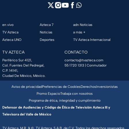
en vivo
Azteca 7
adn Noticias
TV Azteca
Noticias
a más +
Azteca UNO
Deportes
TV Azteca Internacional
TV AZTECA
CONTACTO
Periférico Sur 4121,
contacto@tvazteca.com
Col. Fuentes Del Pedregal,
55 1720 1313
| Conmutador
C.P. 14141,
Ciudad De México, México.
Aviso de privacidad
Preferencias de Cookies
Derechos
Inversionistas
Promo Espacio
Trabaja con nosotros
Programa de ética, integridad y cumplimiento
Defensor de Audiencias y Código de Ética de Televisión Azteca III y
Televisora del Valle de México
TV Azteca, M.R. & ©, TV Azteca, S.A.B. de C.V. Todos los derechos reservados,