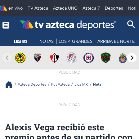
en vivo
TV Azteca
Azteca UNO
Azteca 7
Deportes
Notic
NOTAS
LOS 4 GRANDES
ARRIBA EL NORTE
PUBLICIDAD
Azteca Deportes
Fut Azteca
Liga MX
Nota
PUBLICIDAD
Alexis Vega recibió este
premio antes de su partido con