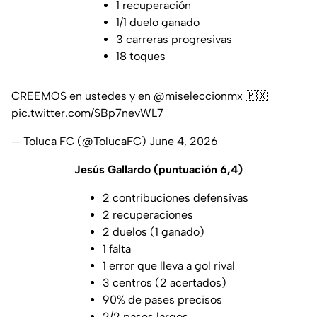
1 recuperación
1/1 duelo ganado
3 carreras progresivas
18 toques
CREEMOS en ustedes y en
@miseleccionmx
🇲🇽
pic.twitter.com/SBp7nevWL7
— Toluca FC (@TolucaFC)
June 4, 2026
Jesús Gallardo (puntuación 6,4)
2 contribuciones defensivas
2 recuperaciones
2 duelos (1 ganado)
1 falta
1 error que lleva a gol rival
3 centros (2 acertados)
90% de pases precisos
2/2 pases largos