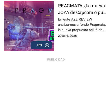
Caballero de la Noche
PRAGMATA ¿La nueva
JOYA de Capcom o pura
expectativa? | AZE
En este AZE REVIEW
analizamos a fondo Pragmata,
Review
la nueva propuesta sci-fi de
Capcom que ha generado
29 abril, 2026
hype desde su anuncio
1:59
PUBLICIDAD