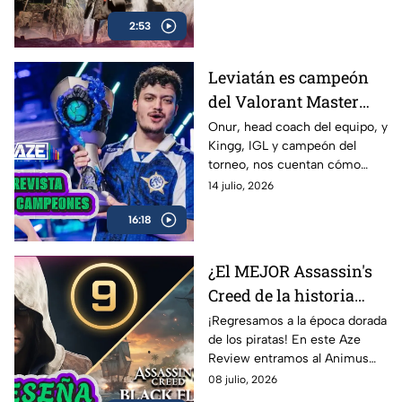
¿Beast of Reincarnation
2:53
cumple con las expectativas o
se queda a medio camino? En
nuestro AZE Review te lo
Leviatán es campeón
contamos
del Valorant Master
Londres 2026 |
Onur, head coach del equipo, y
Kingg, IGL y campeón del
Entrevista con Onur y
torneo, nos cuentan cómo
Kingg
vivieron el camino hacia el
14 julio, 2026
título, las claves de la victoria,
16:18
los momentos más
complicados del campeonato y
lo que significa este logro para
¿El MEJOR Assassin's
Latinoamérica.
Creed de la historia
regresó? 🏴‍☠️ | Reseña
¡Regresamos a la época dorada
de los piratas! En este Aze
Black Flag Resynced |
Review entramos al Animus
AZE Review
para analizar a fondo
08 julio, 2026
Assassin’s Creed Black Flag