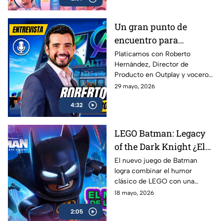
Un gran punto de
encuentro para
conectar con más
Platicamos con Roberto
Hernández, Director de
gamers | Entrevista con
Producto en Outplay y vocero
Roberto Hernández
de Alternia, sobre el
29 mayo, 2026
crecimiento del gaming social
4:32
en México y Latinoamérica, el
impacto de plataformas como
Roblox, Minecraft y Fortnite, y
LEGO Batman: Legacy
cómo Alternia busca redefinir
of the Dark Knight ¿El
el entretenimiento para las
nuevas generaciones
mejor de la franqucia? |
El nuevo juego de Batman
logra combinar el humor
AZE REVIEW
clásico de LEGO con una
aventura llena de acción,
18 mayo, 2026
referencias y nostalgia para los
2:05
fans del Caballero Oscuro.