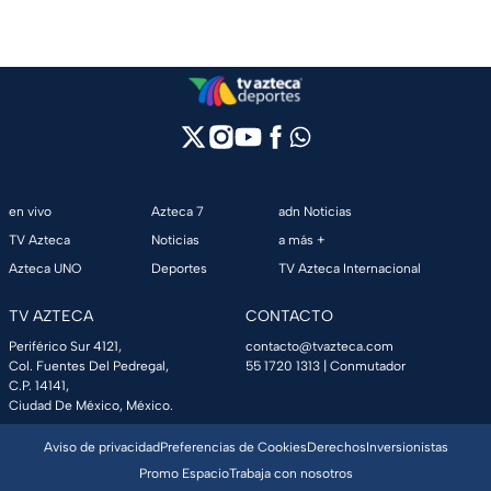
en vivo
Azteca 7
adn Noticias
TV Azteca
Noticias
a más +
Azteca UNO
Deportes
TV Azteca Internacional
TV AZTECA
CONTACTO
Periférico Sur 4121,
contacto@tvazteca.com
Col. Fuentes Del Pedregal,
55 1720 1313
| Conmutador
C.P. 14141,
Ciudad De México, México.
Aviso de privacidad
Preferencias de Cookies
Derechos
Inversionistas
Promo Espacio
Trabaja con nosotros