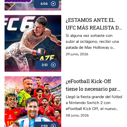
6:06
Resynced, el esperado remake
de una de las joyas más
queridas de Ubisoft.
¿ESTAMOS ANTE EL
UFC MÁS REALISTA DE
LA HISTORIA? EA
Si alguna vez soñaste con
subir al octágono, recibir una
Sports UFC 6 | AZE
patada de Max Holloway o
Review
Islam Makhachev y sobrevivir
29 junio, 2026
para contarlo… EA Sports UFC
2:51
6 es lo más cerca que vas a
estar
¿eFootball Kick-Off
tiene lo necesario para
marcar el gol de la
Llegó la fiesta grande del fútbol
a Nintendo Switch 2 con
temporada? | AZE
eFootball Kick Off, el nuevo
Review
juego de Konami que busca
08 junio, 2026
reconectar con los fans que
2:59
crecieron jugando PES