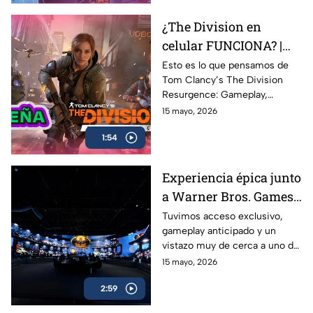
¿The Division en
celular FUNCIONA? |
Probamos Tom
Esto es lo que pensamos de
Tom Clancy’s The Division
Clancy's The Division
Resurgence: Gameplay,
Resurgence AZE
gráficos, combate, mundo
15 mayo, 2026
Review
abierto y todo lo que necesitas
1:54
saber sobre uno de los
shooters más esperados en
celulares
Experiencia épica junto
a Warner Bros. Games
antes del estreno de
Tuvimos acceso exclusivo,
gameplay anticipado y un
LEGO Batman: El
vistazo muy de cerca a uno de
Legado del Caballero de
los lanzamientos más
15 mayo, 2026
la Noche
esperados para fans de
2:59
Batman y LEGO: LEGO
Batman: El Legado del