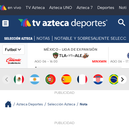
en vivo
TV Azteca
Azteca UNO
Azteca 7
Deportes
Notic
NOTAS
NOTABLE Y SOBRESALIENTE SELECC
Futbol
MÉXICO - LIGA DE EXPANSIÓN
TLA
-
-
ALE
VS
AGO 06 - 16:00
MINXMIN
AGO 06 - 17
PUBLICIDAD
Azteca Deportes
Selección Azteca
Nota
PUBLICIDAD