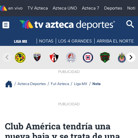
en vivo
TV Azteca
Azteca UNO
Azteca 7
Deportes
Notic
NOTAS
LOS 4 GRANDES
ARRIBA EL NORTE
PUBLICIDAD
Azteca Deportes
Fut Azteca
Liga MX
Nota
PUBLICIDAD
Club América tendría una
nueva baja y se trata de una