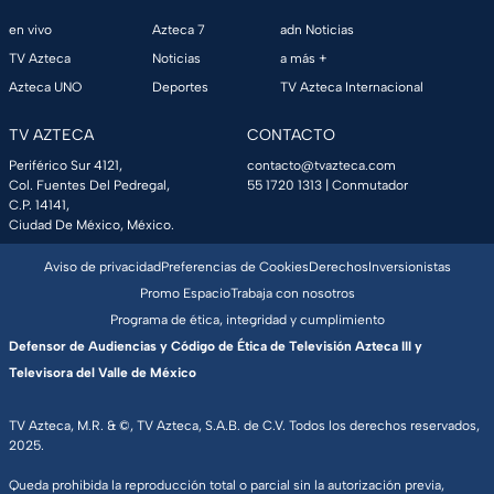
en vivo
Azteca 7
adn Noticias
TV Azteca
Noticias
a más +
Azteca UNO
Deportes
TV Azteca Internacional
TV AZTECA
CONTACTO
Periférico Sur 4121,
contacto@tvazteca.com
Col. Fuentes Del Pedregal,
55 1720 1313
| Conmutador
C.P. 14141,
Ciudad De México, México.
Aviso de privacidad
Preferencias de Cookies
Derechos
Inversionistas
Promo Espacio
Trabaja con nosotros
Programa de ética, integridad y cumplimiento
Defensor de Audiencias y Código de Ética de Televisión Azteca III y
Televisora del Valle de México
TV Azteca, M.R. & ©, TV Azteca, S.A.B. de C.V. Todos los derechos reservados,
2025.
Queda prohibida la reproducción total o parcial sin la autorización previa,