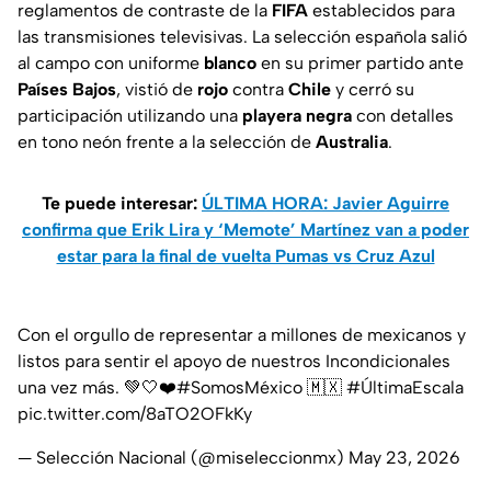
reglamentos de contraste de la
FIFA
establecidos para
las transmisiones televisivas. La selección española salió
al campo con uniforme
blanco
en su primer partido ante
Países Bajos
, vistió de
rojo
contra
Chile
y cerró su
participación utilizando una
playera negra
con detalles
en tono neón frente a la selección de
Australia
.
Te puede interesar:
ÚLTIMA HORA: Javier Aguirre
confirma que Erik Lira y ‘Memote’ Martínez van a poder
estar para la final de vuelta Pumas vs Cruz Azul
Con el orgullo de representar a millones de mexicanos y
listos para sentir el apoyo de nuestros Incondicionales
una vez más. 💚🤍❤️
#SomosMéxico
🇲🇽
#ÚltimaEscala
pic.twitter.com/8aTO2OFkKy
— Selección Nacional (@miseleccionmx)
May 23, 2026