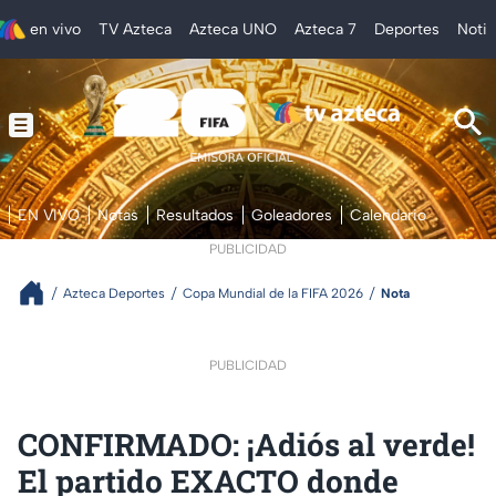
en vivo
TV Azteca
Azteca UNO
Azteca 7
Deportes
Notic
EN VIVO
Notas
Resultados
Goleadores
Calendario
PUBLICIDAD
Azteca Deportes
Copa Mundial de la FIFA 2026
Nota
PUBLICIDAD
CONFIRMADO: ¡Adiós al verde!
El partido EXACTO donde