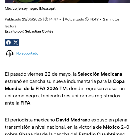
México jersey negro |Mexsoprt
Publicado 23/05/2026 | 🕑 14:47
| Actualizado 🕑 14:49
2 minutos
lectura
Escrito por:
Sebastian Cortés
No soportado
El pasado viernes 22 de mayo, la
Selección Mexicana
estrenó en cancha su nueva indumentaria para la
Copa
Mundial de la FIFA 2026 TM
, donde regresan a usar un
uniforme negro, teniendo tres uniformes registrados
ante la
FIFA
.
El periodista mexicano
David Medran
o expuso en plena
transmisión a nivel nacional, en la victoria de
México
2-0
sobre
Ghana
desde la cancha del
Estadio Cuauhtémoc
,