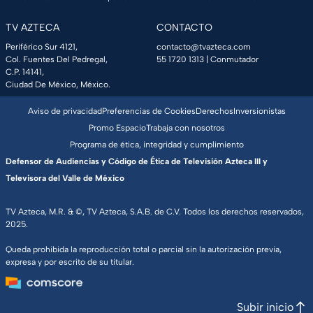
TV AZTECA
CONTACTO
Periférico Sur 4121,
contacto@tvazteca.com
Col. Fuentes Del Pedregal,
55 1720 1313
| Conmutador
C.P. 14141,
Ciudad De México, México.
Aviso de privacidad
Preferencias de Cookies
Derechos
Inversionistas
Promo Espacio
Trabaja con nosotros
Programa de ética, integridad y cumplimiento
Defensor de Audiencias y Código de Ética de Televisión Azteca III y
Televisora del Valle de México
TV Azteca, M.R. & ©, TV Azteca, S.A.B. de C.V. Todos los derechos reservados,
2025.
Queda prohibida la reproducción total o parcial sin la autorización previa,
expresa y por escrito de su titular.
Subir inicio