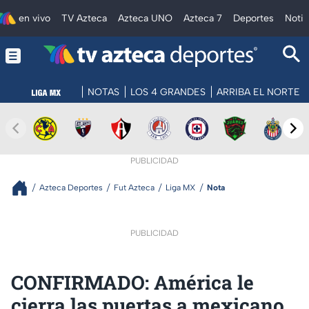
en vivo
TV Azteca
Azteca UNO
Azteca 7
Deportes
Notic
NOTAS
LOS 4 GRANDES
ARRIBA EL NORTE
PUBLICIDAD
Azteca Deportes
Fut Azteca
Liga MX
Nota
PUBLICIDAD
CONFIRMADO: América le
cierra las puertas a mexicano