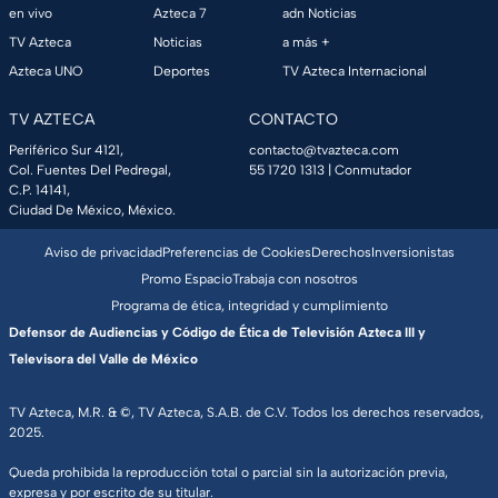
en vivo
Azteca 7
adn Noticias
TV Azteca
Noticias
a más +
Azteca UNO
Deportes
TV Azteca Internacional
TV AZTECA
CONTACTO
Periférico Sur 4121,
contacto@tvazteca.com
Col. Fuentes Del Pedregal,
55 1720 1313
| Conmutador
C.P. 14141,
Ciudad De México, México.
Aviso de privacidad
Preferencias de Cookies
Derechos
Inversionistas
Promo Espacio
Trabaja con nosotros
Programa de ética, integridad y cumplimiento
Defensor de Audiencias y Código de Ética de Televisión Azteca III y
Televisora del Valle de México
TV Azteca, M.R. & ©, TV Azteca, S.A.B. de C.V. Todos los derechos reservados,
2025.
Queda prohibida la reproducción total o parcial sin la autorización previa,
expresa y por escrito de su titular.