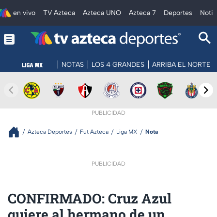
en vivo
TV Azteca
Azteca UNO
Azteca 7
Deportes
Notic
NOTAS
LOS 4 GRANDES
ARRIBA EL NORTE
PUBLICIDAD
Azteca Deportes
Fut Azteca
Liga MX
Nota
PUBLICIDAD
CONFIRMADO: Cruz Azul
quiere al hermano de un