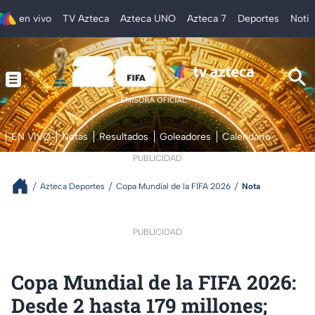
en vivo
TV Azteca
Azteca UNO
Azteca 7
Deportes
Notic
EN VIVO
Notas
Resultados
Goleadores
Calendario
PUBLICIDAD
Azteca Deportes
Copa Mundial de la FIFA 2026
Nota
PUBLICIDAD
Copa Mundial de la FIFA 2026:
Desde 2 hasta 179 millones;