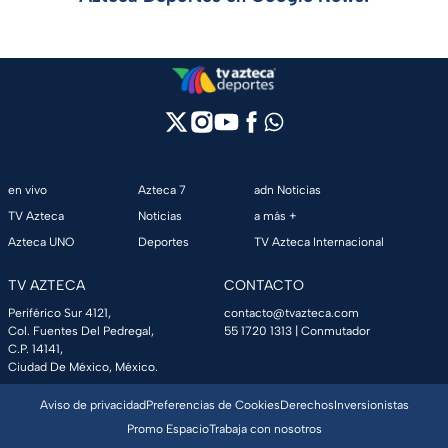
en vivo
Azteca 7
adn Noticias
TV Azteca
Noticias
a más +
Azteca UNO
Deportes
TV Azteca Internacional
TV AZTECA
CONTACTO
Periférico Sur 4121,
contacto@tvazteca.com
Col. Fuentes Del Pedregal,
55 1720 1313
| Conmutador
C.P. 14141,
Ciudad De México, México.
Aviso de privacidad
Preferencias de Cookies
Derechos
Inversionistas
Promo Espacio
Trabaja con nosotros