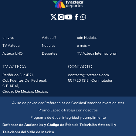
en vivo
Azteca 7
adn Noticias
TV Azteca
Noticias
a más +
Azteca UNO
Deportes
TV Azteca Internacional
TV AZTECA
CONTACTO
Periférico Sur 4121,
contacto@tvazteca.com
Col. Fuentes Del Pedregal,
55 1720 1313
| Conmutador
C.P. 14141,
Ciudad De México, México.
Aviso de privacidad
Preferencias de Cookies
Derechos
Inversionistas
Promo Espacio
Trabaja con nosotros
Programa de ética, integridad y cumplimiento
Defensor de Audiencias y Código de Ética de Televisión Azteca III y
Televisora del Valle de México