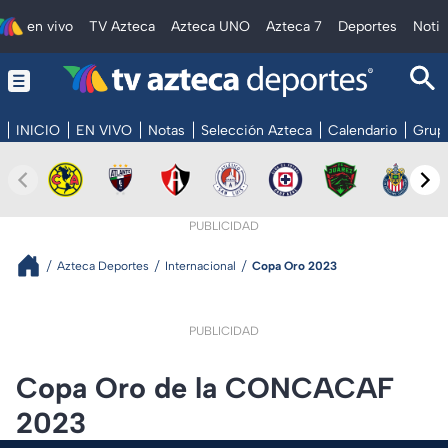
en vivo
TV Azteca
Azteca UNO
Azteca 7
Deportes
Notic
INICIO
EN VIVO
Notas
Selección Azteca
Calendario
Grup
PUBLICIDAD
Azteca Deportes
Internacional
Copa Oro 2023
PUBLICIDAD
Copa Oro de la CONCACAF
2023