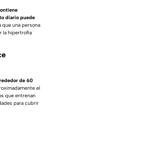
ontiene
to diario puede
ca que una persona
la hipertrofia
ce
lrededor de 60
proximadamente el
uos que entrenan
dades para cubrir