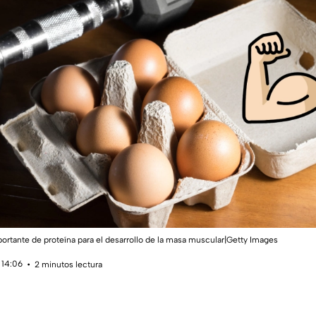
ortante de proteína para el desarrollo de la masa muscular|Getty Images
 14:06
2 minutos lectura