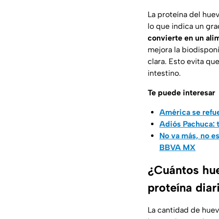
La proteína del hue
lo que indica un g
convierte en un ali
mejora la biodisponi
clara. Esto evita que
intestino.
Te puede interesar
América se refue
Adiós Pachuca: t
No va más, no es
BBVA MX
¿Cuántos hue
proteína diar
La cantidad de huev