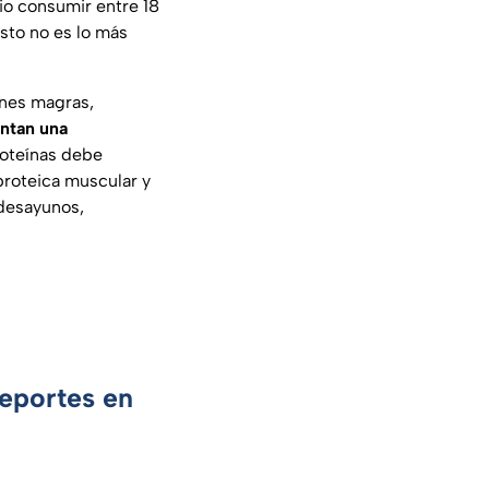
io consumir entre 18
sto no es lo más
rnes magras,
entan una
roteínas debe
 proteica muscular y
 desayunos,
Deportes en