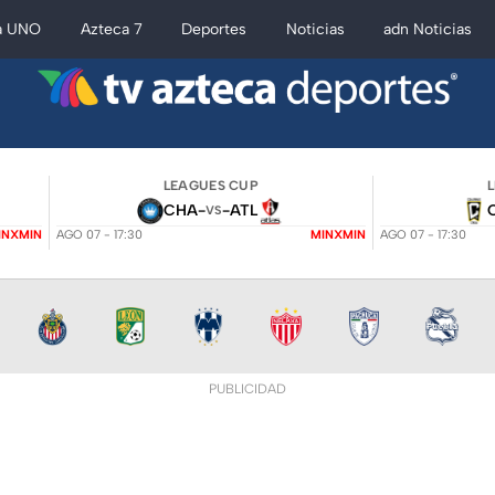
a UNO
Azteca 7
Deportes
Noticias
adn Noticias
LEAGUES CUP
CHA
-
-
ATL
VS
INXMIN
AGO 07 - 17:30
MINXMIN
AGO 07 - 17:30
PUBLICIDAD