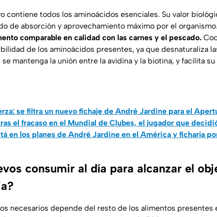
vo contiene todos los aminoácidos esenciales. Su valor biológi
rado de absorción y aprovechamiento máximo por el organismo
mento comparable en calidad con las carnes y el pescado.
Coci
bilidad de los aminoácidos presentes, ya que desnaturaliza la
 se mantenga la unión entre la avidina y la biotina, y facilita su
rza: se filtra un nuevo fichaje de André Jardine para el Aper
ras el fracaso en el Mundial de Clubes, el jugador que decidi
tá en los planes de André Jardine en el América y ficharía po
vos consumir al día para alcanzar el obj
ia?
os necesarios depende del resto de los alimentos presentes en