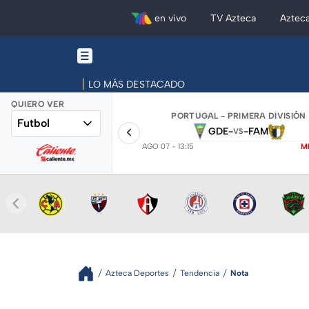
en vivo
TV Azteca
Aztec
LO MÁS DESTACADO
QUIERO VER
PORTUGAL - PRIMERA DIVISIÓN
Futbol
GDE
-
-
FAM
VS
AGO 07 - 13:15
M
Azteca Deportes
Tendencia
Nota