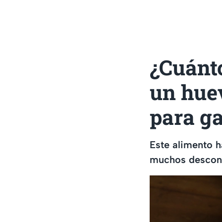
¿Cuánto
un huev
para g
Este alimento h
muchos desconoc