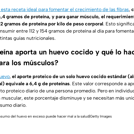
esta receta ideal para fomentar el crecimiento de las fibras
,
c
4 gramos de proteína, y para ganar músculo, el requerimien
2,2 gramos de proteína por kilo de peso corporal
. Esto signifi
sumir entre 112 y 154 gramos de proteína al día para fomentar 
intas guías nutricionales.
eína aporta un huevo cocido y qué lo ha
ara los músculos?
Huevo
,
el aporte proteico de un solo huevo cocido estándar (a
l) equivale a 6,4 g de proteínas
. Este valor corresponde a a
to proteico diario de una persona promedio. Pero en individ
muscular, este porcentaje disminuye y se necesitan más uni
nsumo diario.
nsumo del huevo en exceso puede hacer mal a la salud|Getty Images