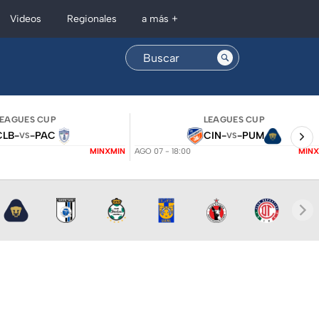
Regionales
Videos
a más +
LEAGUES CUP
LEAGUES CUP
CLB
-
-
PAC
CIN
-
-
PUM
VS
VS
MINXMIN
AGO 07 - 18:00
MINX