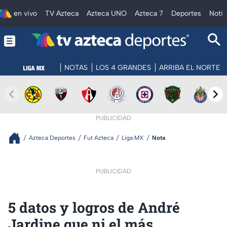
en vivo
TV Azteca
Azteca UNO
Azteca 7
Deportes
Notic
NOTAS
LOS 4 GRANDES
ARRIBA EL NORTE
PUBLICIDAD
Azteca Deportes
Fut Azteca
Liga MX
Nota
PUBLICIDAD
5 datos y logros de André
Jardine que ni el más