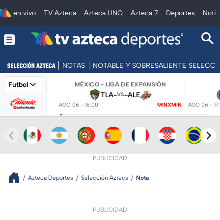
en vivo
TV Azteca
Azteca UNO
Azteca 7
Deportes
Notic
NOTAS
NOTABLE Y SOBRESALIENTE SELECC
Futbol
MÉXICO - LIGA DE EXPANSIÓN
TLA
-
-
ALE
VS
AGO 06 - 16:00
MINXMIN
AGO 06 - 17
PUBLICIDAD
Azteca Deportes
Selección Azteca
Nota
PUBLICIDAD