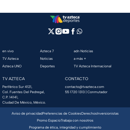
en vivo
Azteca 7
adn Noticias
TV Azteca
Noticias
a más +
Azteca UNO
Deportes
TV Azteca Internacional
TV AZTECA
CONTACTO
Periférico Sur 4121,
contacto@tvazteca.com
Col. Fuentes Del Pedregal,
55 1720 1313
| Conmutador
C.P. 14141,
Ciudad De México, México.
Aviso de privacidad
Preferencias de Cookies
Derechos
Inversionistas
Promo Espacio
Trabaja con nosotros
Programa de ética, integridad y cumplimiento