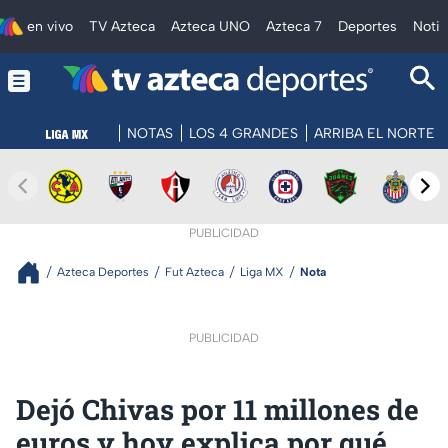
en vivo
TV Azteca
Azteca UNO
Azteca 7
Deportes
Notic
NOTAS
LOS 4 GRANDES
ARRIBA EL NORTE
PUBLICIDAD
Azteca Deportes
Fut Azteca
Liga MX
Nota
PUBLICIDAD
Dejó Chivas por 11 millones de
euros y hoy explica por qué