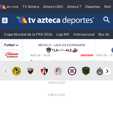
en vivo
TV Azteca
Azteca UNO
Azteca 7
Deportes
Notic
Copa Mundial de la FIFA 2026
Liga MX
Internacional
Box Azte
Futbol
MÉXICO - LIGA DE EXPANSIÓN
TLA
-
-
ALE
VS
AGO 06 - 16:00
MINXMIN
AGO 06 - 17
PUBLICIDAD
PUBLICIDAD