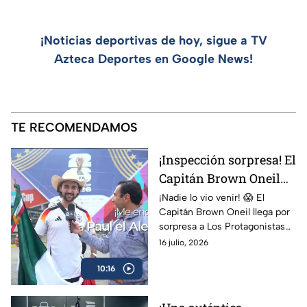
¡Noticias deportivas de hoy, sigue a TV
Azteca Deportes en Google News!
TE RECOMENDAMOS
¡Inspección sorpresa! El
Capitán Brown Oneil
pone contra las
¡Nadie lo vio venir! 😱 El
Capitán Brown Oneil llega por
cuerdas a Martinoli y al
sorpresa a Los Protagonistas
Dr. García
para realizar una rigurosa
16 julio, 2026
inspección a Christian
10:16
Martinoli y al Dr. García.