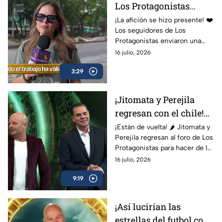
Los Protagonistas
reciben una lluvia de
¡La afición se hizo presente! ❤️
Los seguidores de Los
mensajes de apoyo
Protagonistas enviaron una
auténtica ola de mensajes de
16 julio, 2026
ánimo para Martinoli, el Dr.
3:29
García y todo el equipo... ¡y
vaya que los necesitaban!
¡Jitomata y Perejila
regresan con el chile!
Nadie se salvó en Los
¡Están de vuelta! 🌶️ Jitomata y
Perejila regresan al foro de Los
Protagonistas
Protagonistas para hacer de las
suyas con un divertido reto
16 julio, 2026
donde el chile será el gran
9:19
protagonista.
¡Así lucirían las
estrellas del futbol con