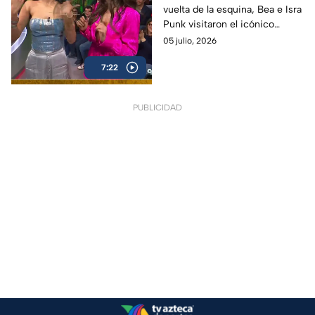
vuelta de la esquina, Bea e Isra
la buena vibra para
Punk visitaron el icónico
México
Mercado de Sonora para
05 julio, 2026
realizar una peculiar limpia
7:22
mundialista y atraer toda la
buena energía.
PUBLICIDAD