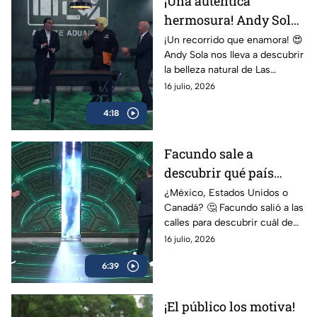
¡Una auténtica
hermosura! Andy Sola
descubre el paraíso de
¡Un recorrido que enamora! 😍
Andy Sola nos lleva a descubrir
Las Estacas |
la belleza natural de Las
TransportAndyng
Estacas, uno de los destinos
16 julio, 2026
más impresionantes de
4:18
México.
Facundo sale a
descubrir qué país
tiene el corazón más
¿México, Estados Unidos o
Canadá? 🤔 Facundo salió a las
grande | Los
calles para descubrir cuál de
Protagonistas
los tres países se toca más el
16 julio, 2026
corazón para ayudar al prójimo.
6:39
¡El público los motiva!