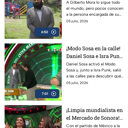
La misión secreta
A Gilberto Mora lo sigue todo
el mundo, pero pocos conocen
detrás de la joya
a la persona encargada de su
mexicana
seguridad. En El Capitorreo,
05 julio, 2026
aparece el misterioso
6:52
guardaespaldas de “Morita”
para revelar detalles de una
misión que nadie esperaba.
¡Modo Sosa en la calle!
Daniel Sosa e Isra Punk
ponen a prueba el
Daniel Sosa activó el Modo
Sosa y, junto a Isra Punk, salió
cariño de la bandita
a las calles para descubrir qué
tan cálida y buena onda es la
05 julio, 2026
gente. El resultado dejó
7:01
momentos divertidos,
inesperados y muy mexicanos.
¡Limpia mundialista en
el Mercado de Sonora!
Bea e Isra Punk buscan
Con el partido de México a la