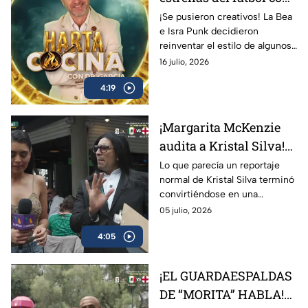
un nuevo look! | Los
¡Se pusieron creativos! La Bea
e Isra Punk decidieron
Protagonistas
reinventar el estilo de algunos
de los mejores jugadores del
16 julio, 2026
mundo, dándoles un cambio
4:19
de imagen que desató las
risas.
¡Margarita McKenzie
audita a Kristal Silva!
La misión termina en
Lo que parecía un reportaje
normal de Kristal Silva terminó
un caos total
convirtiéndose en una
auténtica locura cuando
05 julio, 2026
Margarita McKenzie apareció
4:05
para realizar una inesperada
auditoría llena de ocurrencias y
momentos inolvidables.
¡EL GUARDAESPALDAS
DE “MORITA” HABLA!