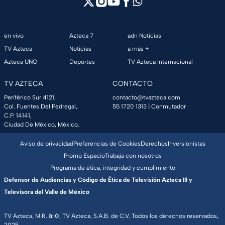
en vivo
Azteca 7
adn Noticias
TV Azteca
Noticias
a más +
Azteca UNO
Deportes
TV Azteca Internacional
TV AZTECA
CONTACTO
Periférico Sur 4121,
contacto@tvazteca.com
Col. Fuentes Del Pedregal,
55 1720 1313
| Conmutador
C.P. 14141,
Ciudad De México, México.
Aviso de privacidad
Preferencias de Cookies
Derechos
Inversionistas
Promo Espacio
Trabaja con nosotros
Programa de ética, integridad y cumplimiento
Defensor de Audiencias y Código de Ética de Televisión Azteca III y
Televisora del Valle de México
TV Azteca, M.R. & ©, TV Azteca, S.A.B. de C.V. Todos los derechos reservados,