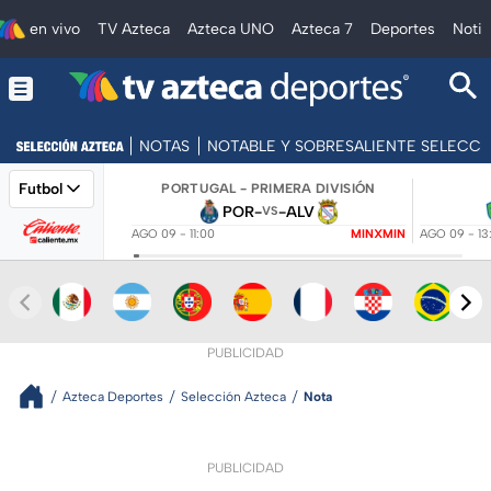
en vivo
TV Azteca
Azteca UNO
Azteca 7
Deportes
Notic
NOTAS
NOTABLE Y SOBRESALIENTE SELECC
Futbol
PORTUGAL - PRIMERA DIVISIÓN
POR
-
-
ALV
VS
AGO 09 - 11:00
MINXMIN
AGO 09 - 13
PUBLICIDAD
Azteca Deportes
Selección Azteca
Nota
PUBLICIDAD