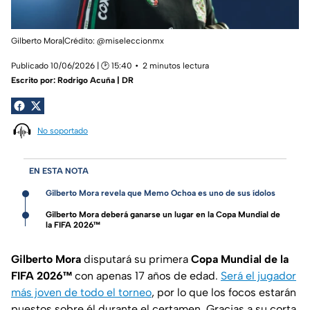
Gilberto Mora|Crédito: @miseleccionmx
Publicado 10/06/2026 | 🕑 15:40
2 minutos lectura
Escrito por:
Rodrigo Acuña | DR
No soportado
EN ESTA NOTA
Gilberto Mora revela que Memo Ochoa es uno de sus ídolos
Gilberto Mora deberá ganarse un lugar en la Copa Mundial de
la FIFA 2026™
Gilberto Mora
disputará su primera
Copa Mundial de la
FIFA 2026™
con apenas 17 años de edad.
Será el jugador
más joven de todo el torneo
, por lo que los focos estarán
puestos sobre él durante el certamen. Gracias a su corta