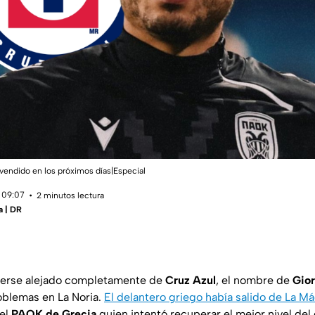
vendido en los próximos días|Especial
 09:07
2 minutos lectura
a | DR
erse alejado completamente de
Cruz Azul
, el nombre de
Gio
oblemas en La Noria.
El delantero griego había salido de La Má
 el
PAOK de Grecia
quien intentó recuperar el mejor nivel del