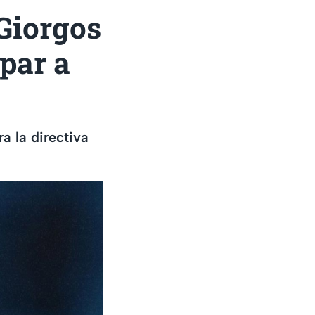
 Giorgos
par a
a la directiva