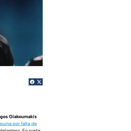
rgos Giakoumakis
quina por falta de
 delantero. En parte