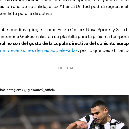
casi un año de su salida, el ex Atlanta United podría regresar
nflicto para la directiva.
tintos medios griegos como
Forza Online
,
Nova Sports
y
Sport
tener a Giakoumakis en su plantilla para la próxima tempor
l no son del gusto de la cúpula directiva del conjunto euro
iene pretensiones demasiado elevadas
, por lo que desistirían d
PUBLICIDAD
to: Instagram / @giakoum9_official