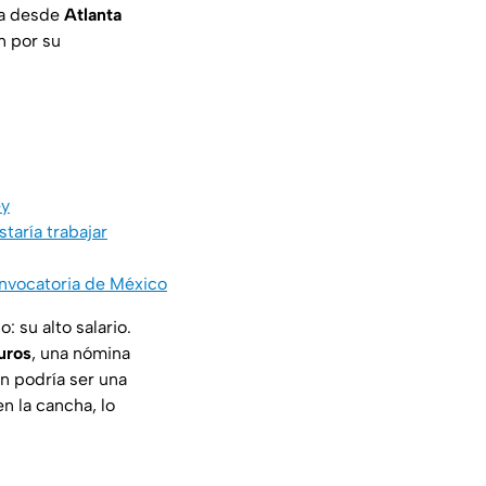
cha desde
Atlanta
n por su
ey
taría trabajar
convocatoria de México
: su alto salario.
uros
, una nómina
n podría ser una
n la cancha, lo