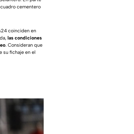
 al cuadro cementero
s24
coinciden en
ada,
las condiciones
peo
. Consideran que
e su fichaje en el