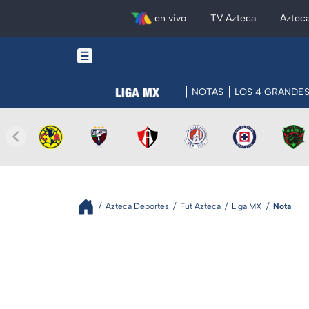
en vivo
TV Azteca
Aztec
NOTAS
LOS 4 GRANDE
Azteca Deportes
Fut Azteca
Liga MX
Nota