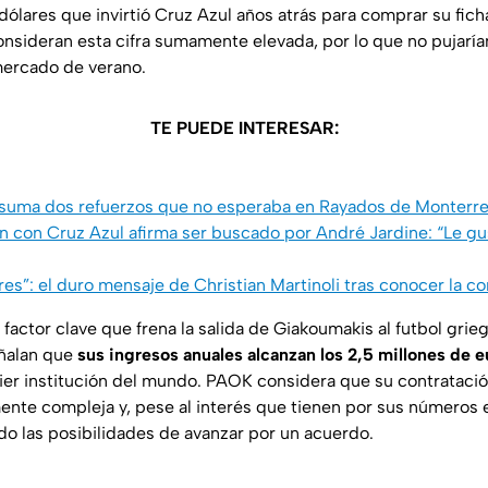
 dólares que invirtió Cruz Azul años atrás para comprar su fi
onsideran esta cifra sumamente elevada, por lo que no pujaría
mercado de verano.
TE PUEDE INTERESAR:
suma dos refuerzos que no esperaba en Rayados de Monterr
 con Cruz Azul afirma ser buscado por André Jardine: “Le gus
res”: el duro mensaje de Christian Martinoli tras conocer la 
factor clave que frena la salida de Giakoumakis al futbol griego
eñalan que
sus ingresos anuales alcanzan los 2,5 millones de e
ier institución del mundo. PAOK considera que su contratació
ente compleja y, pese al interés que tienen por sus números e
o las posibilidades de avanzar por un acuerdo.