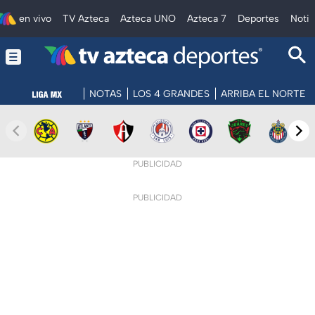
en vivo
TV Azteca
Azteca UNO
Azteca 7
Deportes
Notic
NOTAS
LOS 4 GRANDES
ARRIBA EL NORTE
PUBLICIDAD
PUBLICIDAD