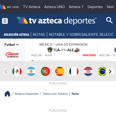
en vivo
TV Azteca
Azteca UNO
Azteca 7
Deportes
Notic
NOTAS
NOTABLE Y SOBRESALIENTE SELECC
Futbol
MÉXICO - LIGA DE EXPANSIÓN
TLA
-
-
ALE
VS
AGO 06 - 16:00
MINXMIN
AGO 06 - 17
PUBLICIDAD
Azteca Deportes
Selección Azteca
Nota
PUBLICIDAD