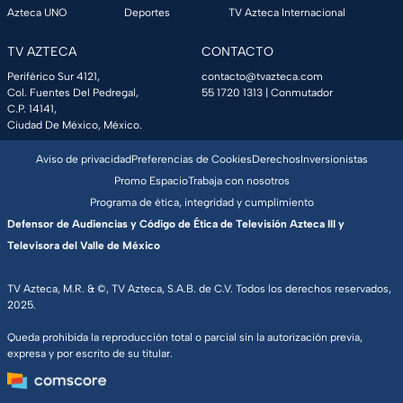
Azteca UNO
Deportes
TV Azteca Internacional
TV AZTECA
CONTACTO
Periférico Sur 4121,
contacto@tvazteca.com
Col. Fuentes Del Pedregal,
55 1720 1313
| Conmutador
C.P. 14141,
Ciudad De México, México.
Aviso de privacidad
Preferencias de Cookies
Derechos
Inversionistas
Promo Espacio
Trabaja con nosotros
Programa de ética, integridad y cumplimiento
Defensor de Audiencias y Código de Ética de Televisión Azteca III y
Televisora del Valle de México
TV Azteca, M.R. & ©, TV Azteca, S.A.B. de C.V. Todos los derechos reservados,
2025.
Queda prohibida la reproducción total o parcial sin la autorización previa,
expresa y por escrito de su titular.