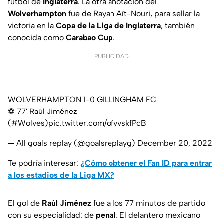
futbol de
Inglaterra
. La otra anotación del
Wolverhampton
fue de Rayan Aït-Nouri, para sellar la
victoria en la
Copa de la Liga de Inglaterra
, también
conocida como
Carabao
Cup
.
PUBLICIDAD
WOLVERHAMPTON 1-0 GILLINGHAM FC
⚽ 77' Raúl Jiménez
(
#Wolves
)
pic.twitter.com/ofvvskfPcB
— All goals replay (@goalsreplayg)
December 20, 2022
Te podría interesar:
¿Cómo obtener el Fan ID para entrar
a los estadios de la Liga MX?
El gol de
Raúl
Jiménez
fue a los 77 minutos de partido
con su especialidad: de
penal
. El delantero mexicano