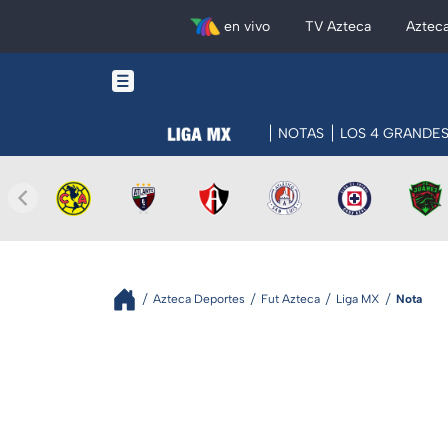
en vivo
TV Azteca
Aztec
NOTAS
LOS 4 GRANDE
Azteca Deportes
Fut Azteca
Liga MX
Nota