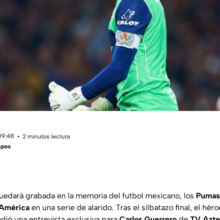
 09:48
2 minutos lectura
mpos
edará grabada en la memoria del futbol mexicano, los
Pumas
América
en una serie de alarido. Tras el silbatazo final, el héro
edió una entrevista exclusiva para
Carlos Guerrero
de
TV Azte