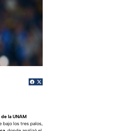
 de la UNAM
e bajo los tres palos,
ca
, donde analizó el