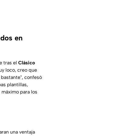
 dos en
e tras el
Clásico
uy loco, creo que
e bastante", confesó
as plantillas,
l máximo para los
aran una ventaja