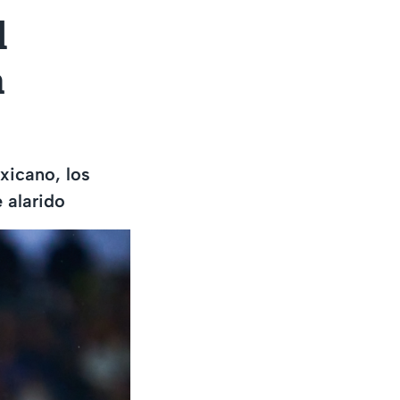
l
a
xicano, los
 alarido