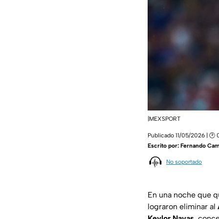
|MEXSPORT
Publicado 11/05/2026 | 🕑
Escrito por:
Fernando Ca
No soportado
En una noche que qu
lograron eliminar al
Keylor Navas
, conc