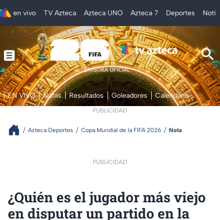
en vivo
TV Azteca
Azteca UNO
Azteca 7
Deportes
Notic
EN VIVO
Notas
Resultados
Goleadores
Calendario
PUBLICIDAD
Azteca Deportes
Copa Mundial de la FIFA 2026
Nota
PUBLICIDAD
¿Quién es el jugador más viejo
en disputar un partido en la