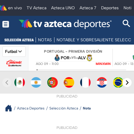
en vivo
TV Azteca
Azteca UNO
Azteca 7
Deportes
Notic
NOTAS
NOTABLE Y SOBRESALIENTE SELECC
Futbol
PORTUGAL - PRIMERA DIVISIÓN
POR
-
-
ALV
VS
AGO 09 - 11:00
MINXMIN
AGO 09 - 13
PUBLICIDAD
Azteca Deportes
Selección Azteca
Nota
PUBLICIDAD