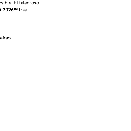
sible. El talentoso
FA 2026™
tras
eirao