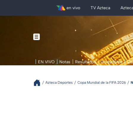
en vivo
TV Azteca
Aztec
EN VIVO
Notas
Resultados
Goleadores
Ca
Azteca Deportes
Copa Mundial de la FIFA 2026
N