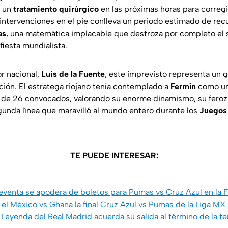
a un
tratamiento quirúrgico
en las próximas horas para corregir
 intervenciones en el pie conlleva un periodo estimado de re
as
, una matemática implacable que destroza por completo el 
fiesta mundialista.
or nacional,
Luis de la Fuente
, este imprevisto representa un g
ción. El estratega riojano tenía contemplado a
Fermín
como un
iva de 26 convocados, valorando su enorme dinamismo, su feroz 
gunda línea que maravilló al mundo entero durante los
Juegos
TE PUEDE INTERESAR:
enta se apodera de boletos para Pumas vs Cruz Azul en la F
l México vs Ghana la final Cruz Azul vs Pumas de la Liga MX
yenda del Real Madrid acuerda su salida al término de la t