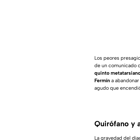
Los peores presagio
de un comunicado ofi
quinto metatarsiano
Fermín
a abandonar e
agudo que encendió
Quirófano y 
La gravedad del dia