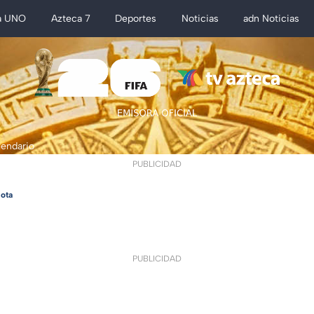
a UNO
Azteca 7
Deportes
Noticias
adn Noticias
lendario
PUBLICIDAD
ota
PUBLICIDAD