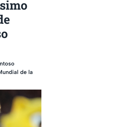
ísimo
de
so
entoso
undial de la