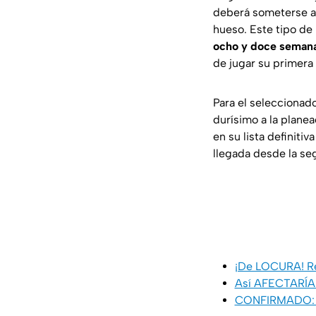
deberá someterse 
hueso. Este tipo de
ocho y doce seman
de jugar su primera 
Para el seleccionad
durísimo a la planea
en su lista definit
llegada desde la se
¡De LOCURA! Rev
Así AFECTARÍA e
CONFIRMADO: Le