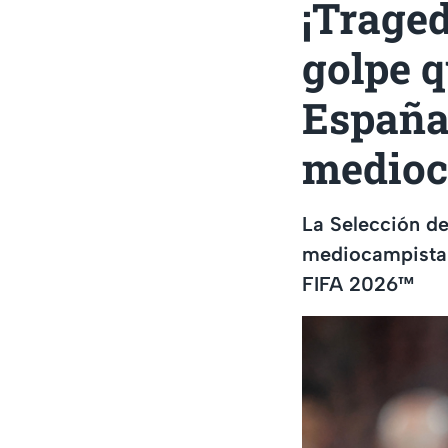
¡Traged
golpe q
España 
medioc
La Selección de
mediocampista d
FIFA 2026™