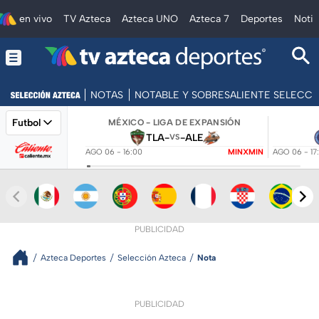
en vivo
TV Azteca
Azteca UNO
Azteca 7
Deportes
Notic
NOTAS
NOTABLE Y SOBRESALIENTE SELECC
Futbol
MÉXICO - LIGA DE EXPANSIÓN
TLA
-
-
ALE
VS
AGO 06 - 16:00
MINXMIN
AGO 06 - 17
PUBLICIDAD
Azteca Deportes
Selección Azteca
Nota
PUBLICIDAD