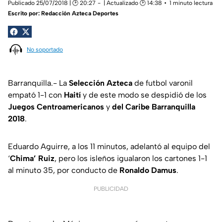
Publicado 25/07/2018 | 🕑 20:27
| Actualizado 🕑 14:38
1 minuto lectura
Escrito por:
Redacción Azteca Deportes
No soportado
Barranquilla.- La
Selección
Azteca
de futbol varonil
empató 1-1 con
Haití
y de este modo se despidió de los
Juegos
Centroamericanos
y
del
Caribe
Barranquilla
2018
.
Eduardo Aguirre, a los 11 minutos, adelantó al equipo del
‘
Chima’
Ruiz
, pero los isleños igualaron los cartones 1-1
al minuto 35, por conducto de
Ronaldo
Damus
.
PUBLICIDAD