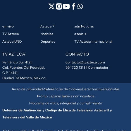
en vivo
Azteca 7
adn Noticias
TV Azteca
Noticias
a más +
Azteca UNO
Deportes
TV Azteca Internacional
TV AZTECA
CONTACTO
Periférico Sur 4121,
contacto@tvazteca.com
Col. Fuentes Del Pedregal,
55 1720 1313
| Conmutador
C.P. 14141,
Ciudad De México, México.
Aviso de privacidad
Preferencias de Cookies
Derechos
Inversionistas
Promo Espacio
Trabaja con nosotros
Programa de ética, integridad y cumplimiento
Defensor de Audiencias y Código de Ética de Televisión Azteca III y
Televisora del Valle de México