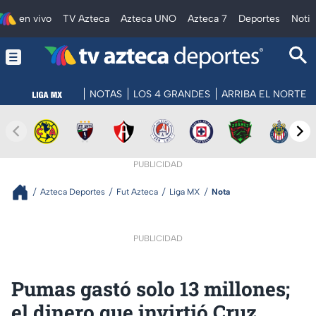
en vivo
TV Azteca
Azteca UNO
Azteca 7
Deportes
Notic
NOTAS
LOS 4 GRANDES
ARRIBA EL NORTE
PUBLICIDAD
Azteca Deportes
Fut Azteca
Liga MX
Nota
PUBLICIDAD
Pumas gastó solo 13 millones;
el dinero que invirtió Cruz