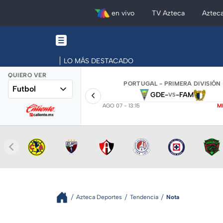
en vivo
TV Azteca
Aztec
LO MÁS DESTACADO
QUIERO VER
PORTUGAL - PRIMERA DIVISIÓN
Futbol
GDE
-
-
FAM
VS
AGO 07 - 13:15
M
Azteca Deportes
Tendencia
Nota