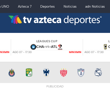
a UNO
Azteca 7
Deportes
Noticias
adn Noticias
LEAGUES CUP
CHA
-
-
ATL
VS
INXMIN
AGO 07 - 17:30
MINXMIN
AGO 07 - 17:30
PUBLICIDAD