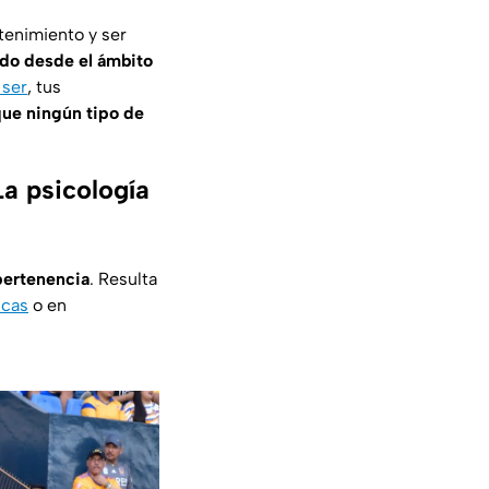
tenimiento y ser
ndo desde el ámbito
 ser
, tus
que ningún tipo de
La psicología
pertenencia
. Resulta
icas
o en