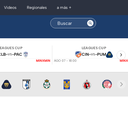
Regionales
Videos
a más +
LEAGUES CUP
LEAGUES CUP
CLB
-
-
PAC
CIN
-
-
PUM
VS
VS
MINXMIN
AGO 07 - 18:00
MINX