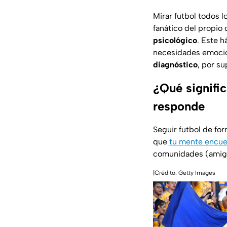
Mirar futbol todos 
fanático del propio
psicológico
. Este h
necesidades emocio
diagnóstico
, por s
¿Qué signific
responde
Seguir futbol de for
que
tu mente encuen
comunidades (amigos
|Crédito: Getty Images