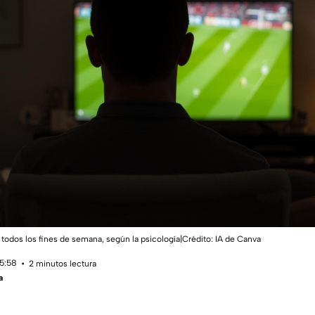
l todos los fines de semana, según la psicología|Crédito: IA de Canva
15:58
2 minutos lectura
a