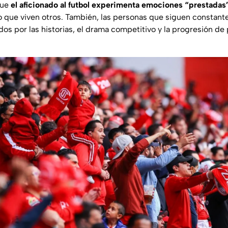
que
el aficionado al futbol experimenta emociones “prestadas
lgo que viven otros. También, las personas que siguen constant
os por las historias, el drama competitivo y la progresión de