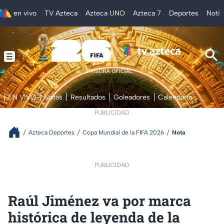
en vivo
TV Azteca
Azteca UNO
Azteca 7
Deportes
Notic
EN VIVO
Notas
Resultados
Goleadores
Calendario
PUBLICIDAD
Azteca Deportes
Copa Mundial de la FIFA 2026
Nota
PUBLICIDAD
Raúl Jiménez va por marca
histórica de leyenda de la