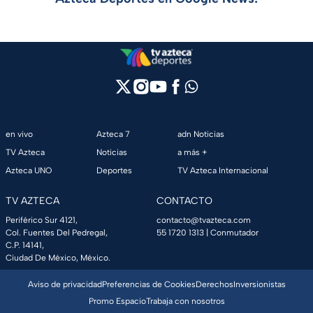
en vivo
Azteca 7
adn Noticias
TV Azteca
Noticias
a más +
Azteca UNO
Deportes
TV Azteca Internacional
TV AZTECA
CONTACTO
Periférico Sur 4121,
contacto@tvazteca.com
Col. Fuentes Del Pedregal,
55 1720 1313
| Conmutador
C.P. 14141,
Ciudad De México, México.
Aviso de privacidad
Preferencias de Cookies
Derechos
Inversionistas
Promo Espacio
Trabaja con nosotros