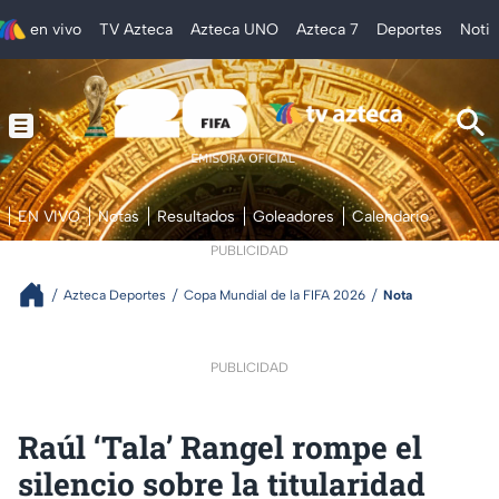
en vivo
TV Azteca
Azteca UNO
Azteca 7
Deportes
Notic
EN VIVO
Notas
Resultados
Goleadores
Calendario
PUBLICIDAD
Azteca Deportes
Copa Mundial de la FIFA 2026
Nota
PUBLICIDAD
Raúl ‘Tala’ Rangel rompe el
silencio sobre la titularidad