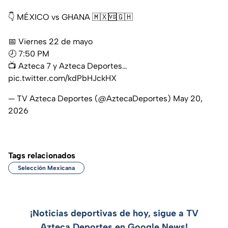
👇 MÉXICO vs GHANA 🇲🇽🆚🇬🇭
📅 Viernes 22 de mayo⁣
🕗 7:50 PM⁣
📺 Azteca 7 y Azteca Deportes…
pic.twitter.com/kdPbHJckHX
— TV Azteca Deportes (@AztecaDeportes)
May 20,
2026
Tags relacionados
Selección Mexicana
¡Noticias deportivas de hoy, sigue a TV
Azteca Deportes en Google News!