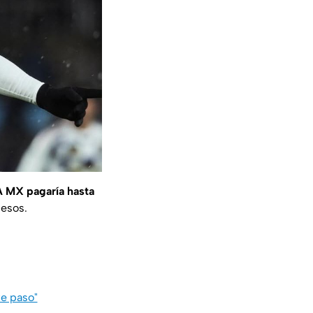
A MX pagaría hasta
pesos.
te paso"