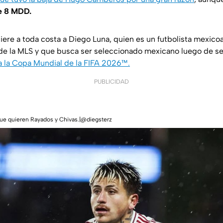
de 8 MDD.
uiere a toda costa a Diego Luna, quien es un futbolista mexico
e de la MLS y que busca ser seleccionado mexicano luego de s
 la Copa Mundial de la FIFA 2026™.
PUBLICIDAD
que quieren Rayados y Chivas.|@diegsterz