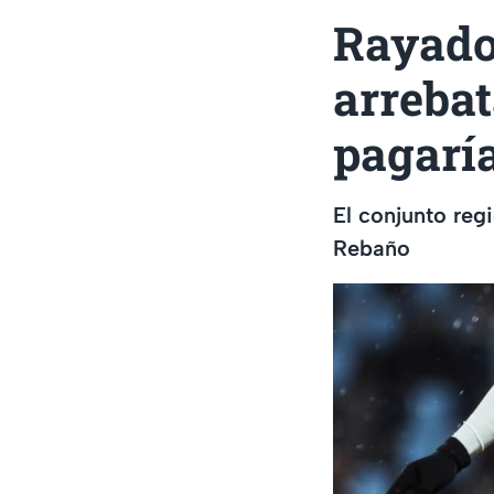
Rayado
arrebat
pagarí
El conjunto reg
Rebaño