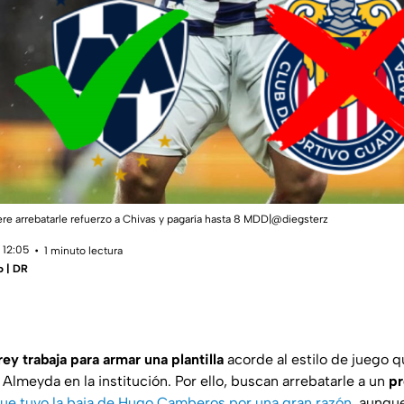
re arrebatarle refuerzo a Chivas y pagaría hasta 8 MDD|@diegsterz
 12:05
1 minuto lectura
o | DR
y trabaja para armar una plantilla
acorde al estilo de juego q
Almeyda en la institución. Por ello, buscan arrebatarle a un
pr
ue tuvo la baja de Hugo Camberos por una gran razón
, aunqu