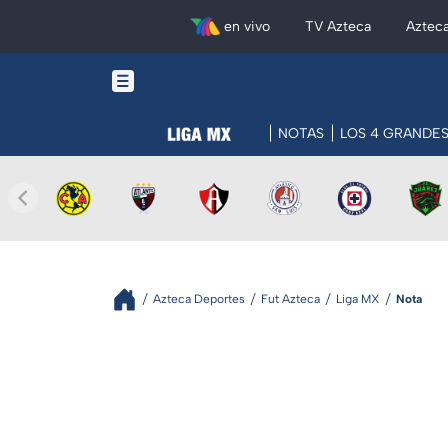
en vivo
TV Azteca
Aztec
NOTAS
LOS 4 GRANDE
Azteca Deportes
Fut Azteca
Liga MX
Nota