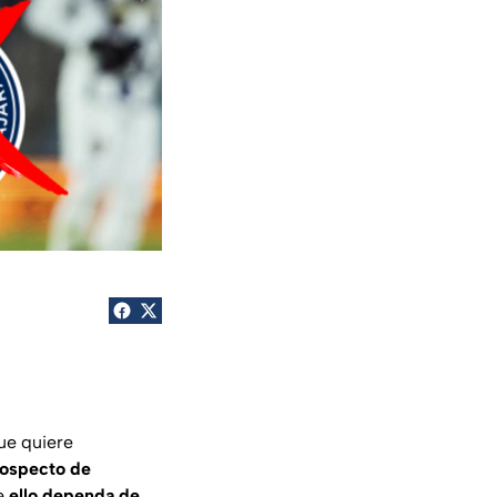
ue quiere
ospecto de
e
ello dependa de