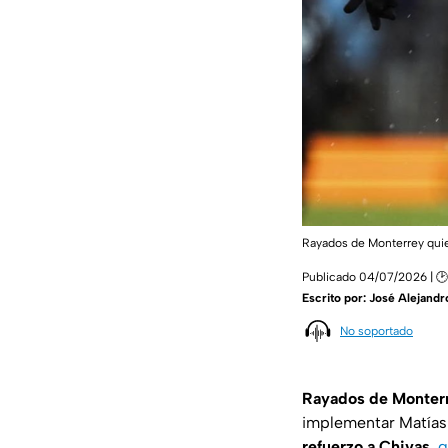
Rayados de Monterrey quie
Publicado 04/07/2026 | 🕑
Escrito por:
José Alejandr
No soportado
Rayados de Monterre
implementar Matías 
refuerzo a Chivas
,
q