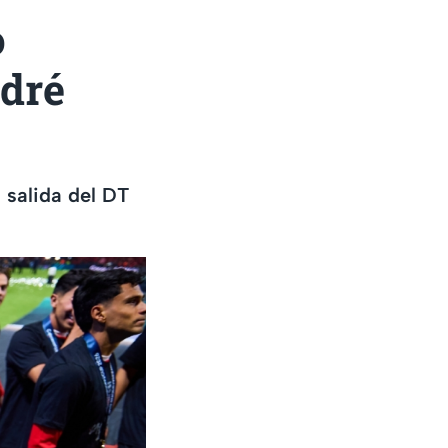
o
ndré
a salida del DT