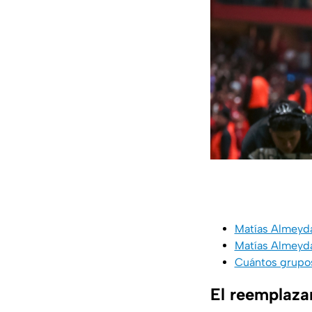
Matías Almeyda
Matías Almeyda 
Cuántos grupos
El reemplaza