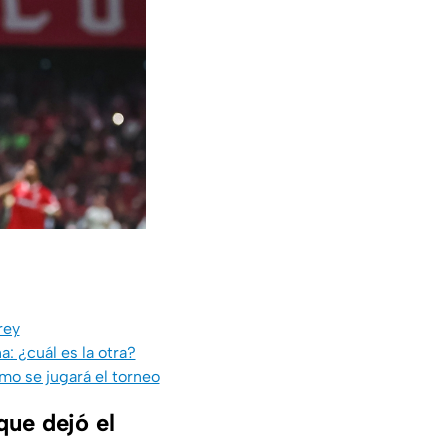
rey
: ¿cuál es la otra?
mo se jugará el torneo
que dejó el