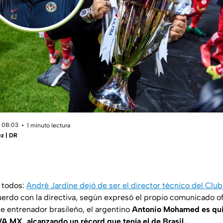
 08:03
1 minuto lectura
z | DR
a todos:
André Jardine dejó de ser el director técnico del Clu
erdo con la directiva, según expresó el propio comunicado ofic
te entrenador brasileño, el argentino
Antonio Mohamed es quie
VA MX, alcanzando un récord que tenía el de Brasil.