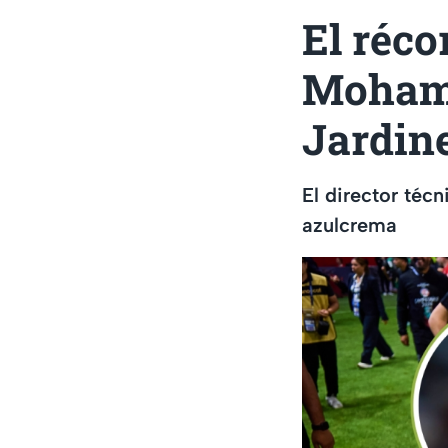
El réco
Mohame
Jardin
El director téc
azulcrema