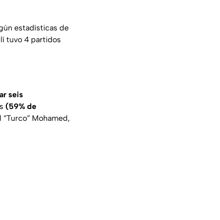
ún estadísticas de
lí tuvo 4 partidos
ar seis
es
(59% de
al “Turco” Mohamed,