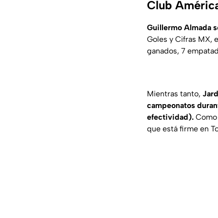
Club Améric
Guillermo Almada s
Goles y Cifras MX,
e
ganados, 7 empatado
Mientras tanto,
Jard
campeonatos durant
efectividad).
Como s
que está firme en T