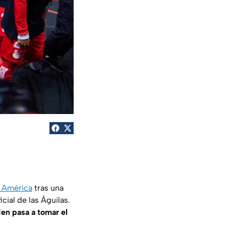
b América
tras una
ial de las Águilas.
n pasa a tomar el