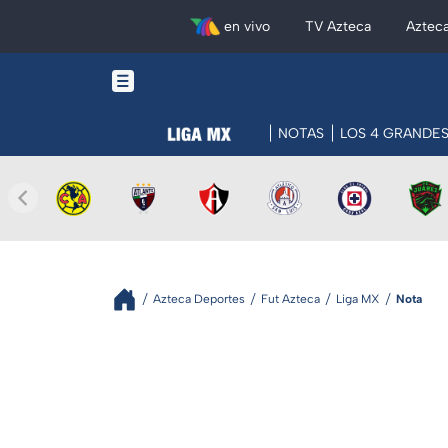
en vivo
TV Azteca
Aztec
NOTAS
LOS 4 GRANDE
Azteca Deportes
Fut Azteca
Liga MX
Nota