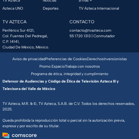
TV Azteca
Noticias
a más +
Azteca UNO
Deportes
TV Azteca Internacional
TV AZTECA
CONTACTO
Periférico Sur 4121,
contacto@tvazteca.com
Col. Fuentes Del Pedregal,
55 1720 1313
| Conmutador
C.P. 14141,
Ciudad De México, México.
Aviso de privacidad
Preferencias de Cookies
Derechos
Inversionistas
Promo Espacio
Trabaja con nosotros
Programa de ética, integridad y cumplimiento
Defensor de Audiencias y Código de Ética de Televisión Azteca III y
Televisora del Valle de México
TV Azteca, M.R. & ©, TV Azteca, S.A.B. de C.V. Todos los derechos reservados,
2025.
Queda prohibida la reproducción total o parcial sin la autorización previa,
expresa y por escrito de su titular.