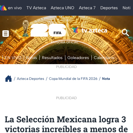
en vivo
TV Azteca
Azteca UNO
Azteca 7
Deportes
Notic
EN VIVO
Notas
Resultados
Goleadores
Calendario
PUBLICIDAD
Azteca Deportes
Copa Mundial de la FIFA 2026
Nota
PUBLICIDAD
La Selección Mexicana logra 3
victorias increíbles a menos de