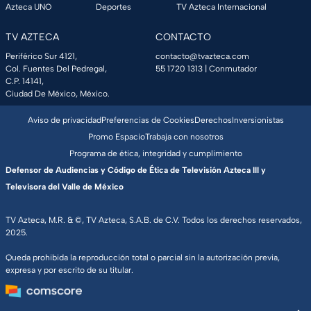
Azteca UNO
Deportes
TV Azteca Internacional
TV AZTECA
CONTACTO
Periférico Sur 4121,
contacto@tvazteca.com
Col. Fuentes Del Pedregal,
55 1720 1313
| Conmutador
C.P. 14141,
Ciudad De México, México.
Aviso de privacidad
Preferencias de Cookies
Derechos
Inversionistas
Promo Espacio
Trabaja con nosotros
Programa de ética, integridad y cumplimiento
Defensor de Audiencias y Código de Ética de Televisión Azteca III y
Televisora del Valle de México
TV Azteca, M.R. & ©, TV Azteca, S.A.B. de C.V. Todos los derechos reservados,
2025.
Queda prohibida la reproducción total o parcial sin la autorización previa,
expresa y por escrito de su titular.