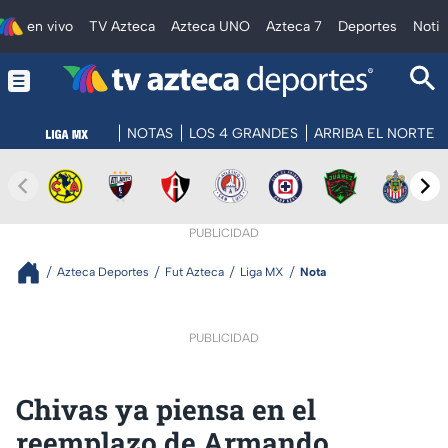
en vivo
TV Azteca
Azteca UNO
Azteca 7
Deportes
Notic
NOTAS
LOS 4 GRANDES
ARRIBA EL NORTE
PUBLICIDAD
Azteca Deportes
Fut Azteca
Liga MX
Nota
PUBLICIDAD
Chivas ya piensa en el
reemplazo de Armando