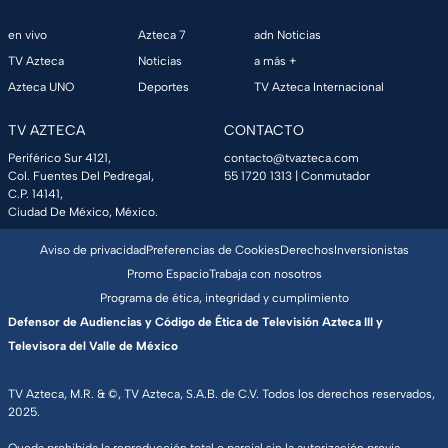
en vivo
Azteca 7
adn Noticias
TV Azteca
Noticias
a más +
Azteca UNO
Deportes
TV Azteca Internacional
TV AZTECA
CONTACTO
Periférico Sur 4121,
contacto@tvazteca.com
Col. Fuentes Del Pedregal,
55 1720 1313
| Conmutador
C.P. 14141,
Ciudad De México, México.
Aviso de privacidad
Preferencias de Cookies
Derechos
Inversionistas
Promo Espacio
Trabaja con nosotros
Programa de ética, integridad y cumplimiento
Defensor de Audiencias y Código de Ética de Televisión Azteca III y
Televisora del Valle de México
TV Azteca, M.R. & ©, TV Azteca, S.A.B. de C.V. Todos los derechos reservados,
2025.