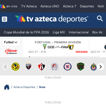
en vivo
TV Azteca
Azteca UNO
Azteca 7
Deportes
Notic
Copa Mundial de la FIFA 2026
Liga MX
Internacional
Box Azte
Futbol
PORTUGAL - PRIMERA DIVISIÓN
GDE
-
-
FAM
VS
AGO 07 - 13:15
MINXMIN
AGO 07 - 17
PUBLICIDAD
Azteca Deportes
Nota
PUBLICIDAD