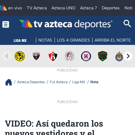
en vivo
TV Azteca
Azteca UNO
Azteca 7
Deportes
Notic
NOTAS
LOS 4 GRANDES
ARRIBA EL NORTE
PUBLICIDAD
Azteca Deportes
Fut Azteca
Liga MX
Nota
PUBLICIDAD
VIDEO: Así quedaron los
nuevos vestidores y el