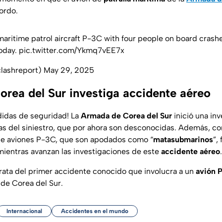
ordo.
aritime patrol aircraft P-3C with four people on board crashe
today.
pic.twitter.com/Ykmq7vEE7x
lashreport)
May 29, 2025
rea del Sur investiga accidente aéreo
didas de seguridad! La
Armada de Corea del Sur
inició una in
as del siniestro, que por ahora son desconocidas. Además, 
a de aviones P-3C, que son apodados como “
matasubmarinos
”,
ientras avanzan las investigaciones de este
accidente aéreo
.
rata del primer accidente conocido que involucra a un
avión 
 de Corea del Sur.
Internacional
Accidentes en el mundo