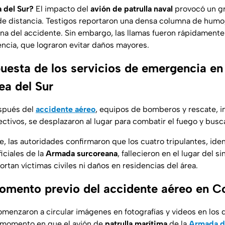
 del Sur?
El impacto del
avión de patrulla naval
provocó un gr
 de distancia. Testigos reportaron una densa columna de hum
ona del accidente. Sin embargo, las llamas fueron rápidamente
ncia, que lograron evitar daños mayores.
uesta de los servicios de emergencia en
ea del Sur
spués del
accidente aéreo
, equipos de bomberos y rescate, 
ctivos, se desplazaron al lugar para combatir el fuego y busc
 las autoridades confirmaron que los cuatro tripulantes, ide
ficiales de la
Armada surcoreana
, fallecieron en el lugar del si
tan víctimas civiles ni daños en residencias del área.
mento previo del accidente aéreo en Co
omenzaron a circular imágenes en fotografías y videos en los
l momento en que el avión de
patrulla marítima
de la
Armada de