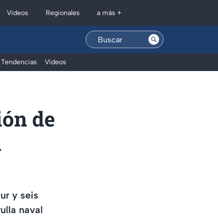
Regionales
Videos
a más +
Tendencias
Videos
ión de
n
ur y seis
ulla naval