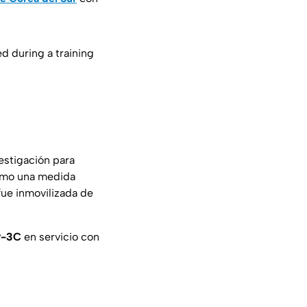
d during a training
vestigación para
como una medida
 fue inmovilizada de
P-3C
en servicio con