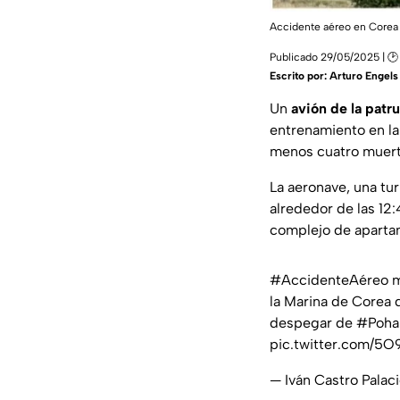
Accidente aéreo en Corea d
Publicado 29/05/2025 | 🕑
Escrito por:
Arturo Engels
Un
avión de la patru
entrenamiento en l
menos cuatro muerto
La aeronave, una
tu
alrededor de las 12
complejo de aparta
#AccidenteAéreo
m
la Marina de Corea 
despegar de
#Poha
pic.twitter.com/5
— Iván Castro Pala