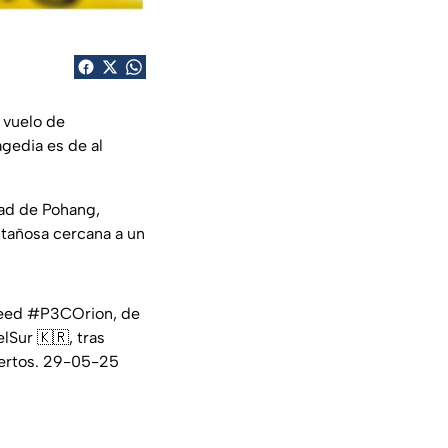
 vuelo de
ragedia es de al
dad de Pohang,
ntañosa cercana a un
eed
#P3COrion
, de
lSur
🇰🇷, tras
uertos. 29-05-25