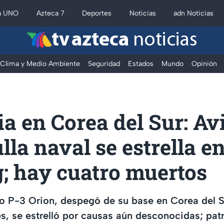
a UNO
Azteca 7
Deportes
Noticias
adn Noticias
tv azteca
noticias
Clima y Medio Ambiente
Seguridad
Estados
Mundo
Opinión
a en Corea del Sur: Av
ulla naval se estrella e
; hay cuatro muertos
o P-3 Orion, despegó de su base en Corea del S
, se estrelló por causas aún desconocidas; patr