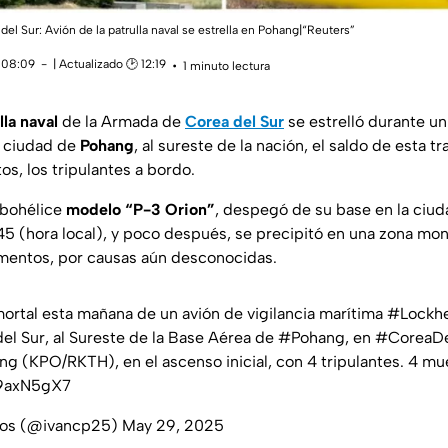
el Sur: Avión de la patrulla naval se estrella en Pohang|“Reuters”
 08:09
| Actualizado 🕑 12:19
1 minuto lectura
lla naval
de la Armada de
Corea del Sur
se estrelló durante un
a ciudad de
Pohang
, al sureste de la nación, el saldo de esta t
s, los tripulantes a bordo.
rbohélice
modelo “P-3 Orion”
, despegó de su base en la ciu
:45
(hora local)
, y poco después, se precipitó en una zona mo
mentos, por causas aún desconocidas.
ortal esta mañana de un avión de vigilancia marítima
#Lockh
del Sur, al Sureste de la Base Aérea de
#Pohang
, en
#CoreaDe
ng
(KPO/RKTH), en el ascenso inicial, con 4 tripulantes. 4 m
O9axN5gX7
cios (@ivancp25)
May 29, 2025