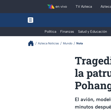
en vivo
TV Azteca
Aztec
Política
Finanzas
Salud y Educación
Azteca Noticias
Mundo
Nota
Tragedi
la patr
Pohang
El avión, model
minutos después