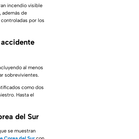
an incendio visible
o, además de
 controladas por los
 accidente
incluyendo al menos
ar sobrevivientes.
ntificados como dos
niestro. Hasta el
rea del Sur
 que se muestran
 Corea del Sur
con