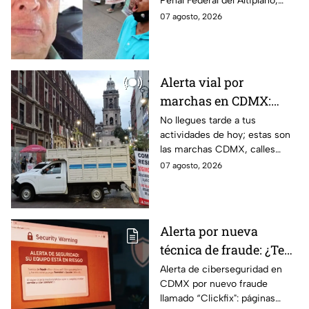
Penal Federal del Altiplano,
Ayotzinapa
luego de que fue detenido ayer
07 agosto, 2026
en el Estado de México por el
caso Ayotzinapa.
Alerta vial por
marchas en CDMX:
Manifestantes retiran
No llegues tarde a tus
actividades de hoy; estas son
bloqueo en Canela y Eje
las marchas CDMX, calles
3 Sur, colonia Granjas
cerradas y bloqueos que
07 agosto, 2026
México
tomarán las principales
vialidades de la capital.
Alerta por nueva
técnica de fraude: ¿Te
piden copiar códigos
Alerta de ciberseguridad en
CDMX por nuevo fraude
extraños en la PC?
llamado “Clickfix": páginas
Cuidado, podrías ser