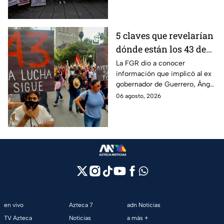
detenciones por el caso.
5 claves que revelarían
dónde están los 43 de
Ayotzinapa tras
La FGR dio a conocer
información que implicó al ex
captura de Ángel
gobernador de Guerrero, Ángel
Aguirre, ex gobernador
Aguirre, quien fue detenido
06 agosto, 2026
de Guerrero
por su presunta relación con el
caso Ayotzinapa.
en vivo
Azteca 7
adn Noticias
TV Azteca
Noticias
a más +