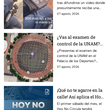
tras difundirse un video donde
a policía y abre
presuntamente recibe una
investigación
transferencia para evitar una
07 agosto, 2026
sanción; Asuntos Internos ya
investiga.
¿Vas al examen de
control de la UNAM?
Así puedes llegar al
¿Presentas el examen de
control de la UNAM en el
Palacio de los Deportes
Palacio de los Deportes?
en Metro, camión y
Consulta cómo llegar en
07 agosto, 2026
Metrobús
Metro, camión y Metrobús y
planea tu traslado con
anticipación.
¡Qué no te agarre en la
calle! Así aplica el Hoy
No Circula el primer
El primer sábado del mes, el
Hoy No Circula tendrá