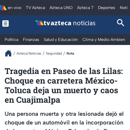
en vivo
TV Azteca
Azteca UNO
Azteca 7
Deportes
Notic
tv azteca
noticias
Política
Finanzas
Salud y Educación
Clima y Medio Ambiente
Azteca Noticias
Seguridad
Nota
Tragedia en Paseo de las Lilas:
Choque en carretera México-
Toluca deja un muerto y caos
en Cuajimalpa
Una persona muerta y otra lesionada dejó el
choque de un automóvil en la incorporación