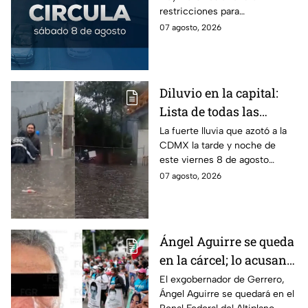
sábado del mes
restricciones para
determinados vehículos en la
07 agosto, 2026
CDMX y en el Edomex. Revisa
si puedes tomar las llaves y
arrancar.
Diluvio en la capital:
Lista de todas las
inundaciones en CDMX
La fuerte lluvia que azotó a la
CDMX la tarde y noche de
HOY viernes 7 de
este viernes 8 de agosto
agosto
provocó inundaciones y otras
07 agosto, 2026
afectaciones.
Ángel Aguirre se queda
en la cárcel; lo acusan
de destruir
El exgobernador de Gerrero,
Ángel Aguirre se quedará en el
información del caso