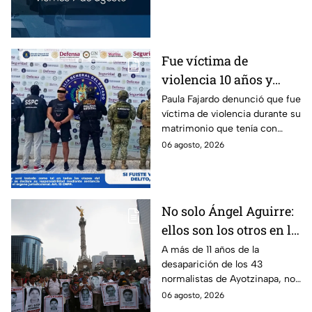
Estado de México.
Fue víctima de
violencia 10 años y
hasta ahora detienen al
Paula Fajardo denunció que fue
víctima de violencia durante su
presunto agresor: el
matrimonio que tenía con
caso de Paula Fajardo
Jorge Francisco “N”, quien fue
06 agosto, 2026
detenido por intento de
feminicidio.
No solo Ángel Aguirre:
ellos son los otros en la
lupa por el caso
A más de 11 años de la
desaparición de los 43
Ayotzinapa
normalistas de Ayotzinapa, no
se ha conocido el paradero de
06 agosto, 2026
los estudiantes a pesar de las