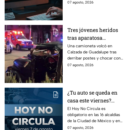
falsas que engañan para
07 agosto, 2026
víctima del peligroso
ejecutar comandos y robar
"Clickfix"
información de tu equipo.
Tres jóvenes heridos
tras aparatosa
volcadura en Tepeyac
Una camioneta volcó en
Calzada de Guadalupe tras
Insurgentes y operativo
derribar postes y chocar con
en la Juárez, mientras
un árbol, dejando a tres
07 agosto, 2026
dormía
jóvenes lesionados.
¿Tu auto se queda en
casa este viernes?
Revisa el Hoy No
El Hoy No Circula es
obligatorio en las 16 alcaldías
Circula de este 7 de
de la Ciudad de México y en
agosto
los municipios conurbados del
07 agosto, 2026