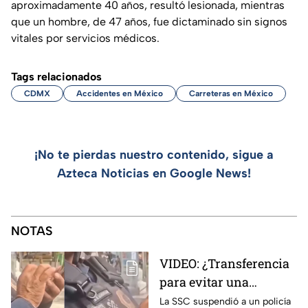
aproximadamente 40 años, resultó lesionada, mientras
que un hombre, de 47 años, fue dictaminado sin signos
vitales por servicios médicos.
Tags relacionados
CDMX
Accidentes en México
Carreteras en México
¡No te pierdas nuestro contenido, sigue a
Azteca Noticias en Google News!
NOTAS
VIDEO: ¿Transferencia
para evitar una
sanción? SSC suspende
La SSC suspendió a un policía