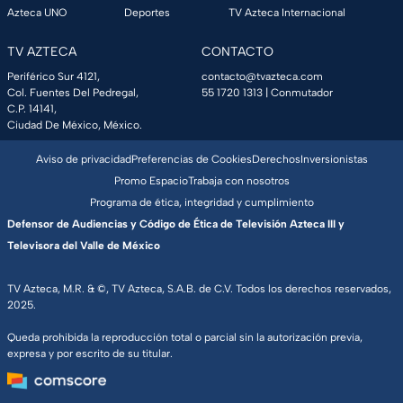
Azteca UNO
Deportes
TV Azteca Internacional
TV AZTECA
CONTACTO
Periférico Sur 4121,
contacto@tvazteca.com
Col. Fuentes Del Pedregal,
55 1720 1313
| Conmutador
C.P. 14141,
Ciudad De México, México.
Aviso de privacidad
Preferencias de Cookies
Derechos
Inversionistas
Promo Espacio
Trabaja con nosotros
Programa de ética, integridad y cumplimiento
Defensor de Audiencias y Código de Ética de Televisión Azteca III y
Televisora del Valle de México
TV Azteca, M.R. & ©, TV Azteca, S.A.B. de C.V. Todos los derechos reservados,
2025.
Queda prohibida la reproducción total o parcial sin la autorización previa,
expresa y por escrito de su titular.