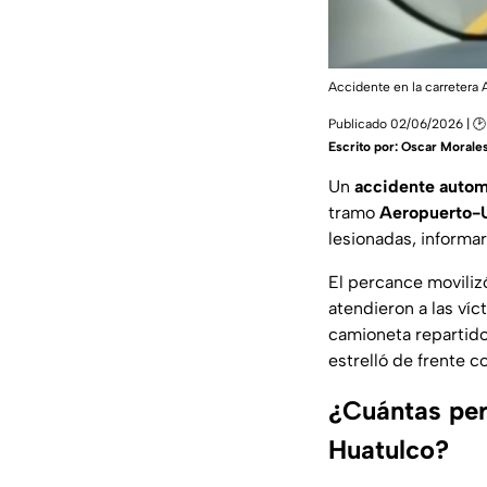
Accidente en la carretera
Publicado 02/06/2026 | 🕑
Escrito por:
Oscar Morale
Un
accidente autom
tramo
Aeropuerto-U
lesionadas, informa
El percance movili
atendieron a las ví
camioneta repartidor
estrelló de frente c
¿Cuántas per
Huatulco?