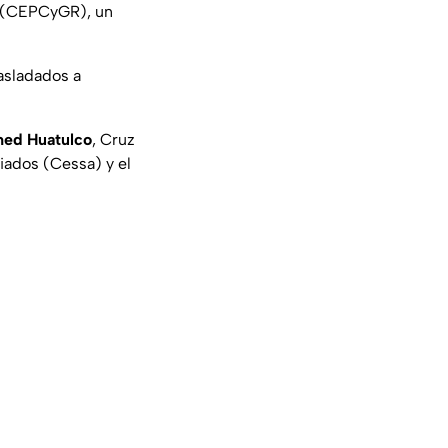
s (CEPCyGR), un
asladados a
ed Huatulco
, Cruz
liados (Cessa) y el