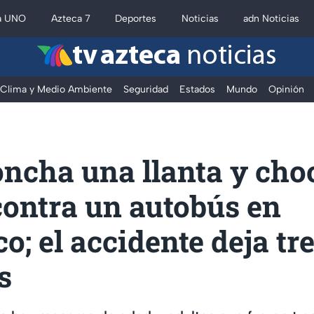
a UNO
Azteca 7
Deportes
Noticias
adn Noticias
tv azteca
noticias
Clima y Medio Ambiente
Seguridad
Estados
Mundo
Opinión
oncha una llanta y cho
contra un autobús en
o; el accidente deja tr
s