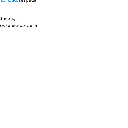
abilidad
, respetar
identes,
s turísticos de la