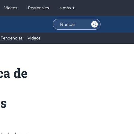
Regionales
Videos
a más +
Tendencias
Videos
ca de
es