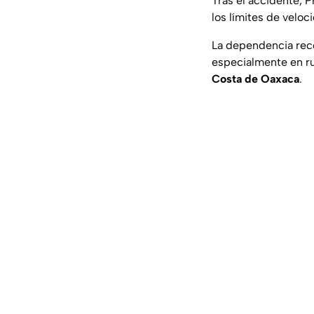
Tras el accidente, P
los límites de velo
La dependencia reco
especialmente en ru
Costa de Oaxaca
.