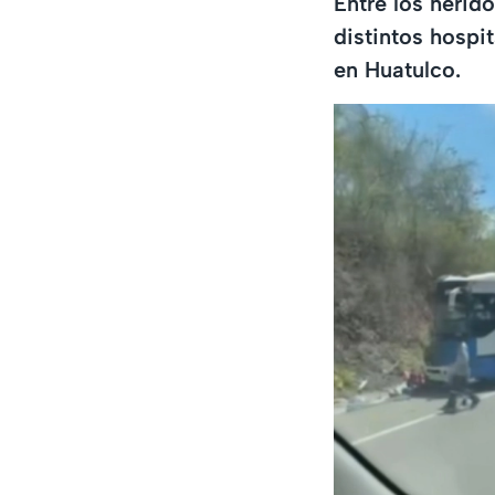
Entre los herid
distintos hospi
en Huatulco.