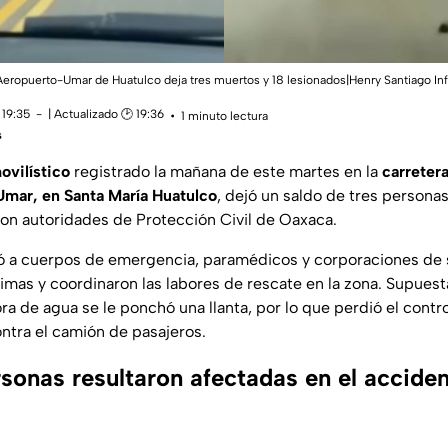
 Aeropuerto-Umar de Huatulco deja tres muertos y 18 lesionados|Henry Santiago In
 19:35
| Actualizado 🕑 19:36
1 minuto lectura
s
ovilístico
registrado la mañana de este martes en la
carreter
mar, en Santa María Huatulco
, dejó un saldo de tres personas 
ron autoridades de Protección Civil de Oaxaca.
zó a cuerpos de emergencia, paramédicos y corporaciones de 
ctimas y coordinaron las labores de rescate en la zona. Supues
a de agua se le ponchó una llanta, por lo que perdió el contro
ontra el camión de pasajeros.
sonas resultaron afectadas en el accide