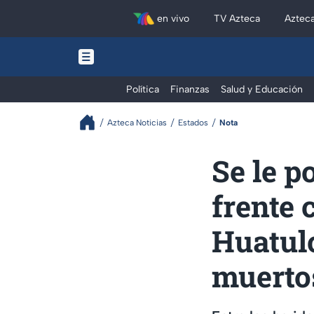
en vivo
TV Azteca
Aztec
Política
Finanzas
Salud y Educación
Azteca Noticias
Estados
Nota
Se le p
frente 
Huatulc
muerto