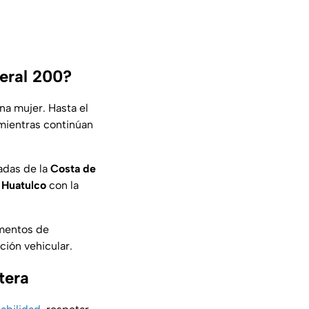
deral 200?
na mujer. Hasta el
mientras continúan
tadas de la
Costa de
e
Huatulco
con la
ementos de
ción vehicular.
tera